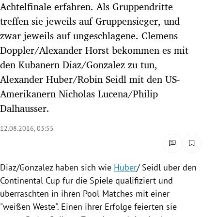
Achtelfinale erfahren. Als Gruppendritte
rreich Untermenü
treffen sie jeweils auf Gruppensieger, und
zwar jeweils auf ungeschlagene. Clemens
rt Untermenü
Doppler/Alexander Horst bekommen es mit
schaft Untermenü
den Kubanern Diaz/Gonzalez zu tun,
Alexander Huber/Robin Seidl mit den US-
s Untermenü
Amerikanern Nicholas Lucena/Philip
zeit Untermenü
Dalhausser.
undheit Untermenü
12.08.2016, 03:55
tur Untermenü
Diaz/Gonzalez haben sich wie
Huber
/
Seidl
über den
nung Untermenü
Continental
Cup für die Spiele qualifiziert und
überraschten in ihren Pool-Matches mit einer
lität Untermenü
"weißen Weste". Einen ihrer Erfolge feierten sie