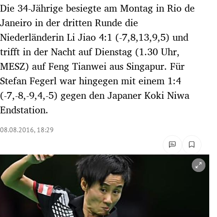
Die 34-Jährige besiegte am Montag in Rio de
rreich Untermenü
Janeiro in der dritten Runde die
rt Untermenü
Niederländerin Li Jiao 4:1 (-7,8,13,9,5) und
trifft in der Nacht auf Dienstag (1.30 Uhr,
schaft Untermenü
MESZ) auf Feng Tianwei aus Singapur. Für
Stefan Fegerl war hingegen mit einem 1:4
s Untermenü
(-7,-8,-9,4,-5) gegen den Japaner Koki Niwa
zeit Untermenü
Endstation.
undheit Untermenü
08.08.2016, 18:29
tur Untermenü
nung Untermenü
lität Untermenü