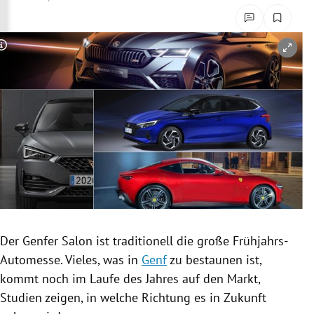
rreich Untermenü
rt Untermenü
Copyright-Hinweis öffnen/schließen
schaft Untermenü
s Untermenü
zeit Untermenü
undheit Untermenü
tur Untermenü
Der Genfer Salon ist traditionell die große Frühjahrs-
nung Untermenü
Automesse. Vieles, was in
Genf
zu bestaunen ist,
kommt noch im Laufe des Jahres auf den Markt,
lität Untermenü
Studien zeigen, in welche Richtung es in Zukunft