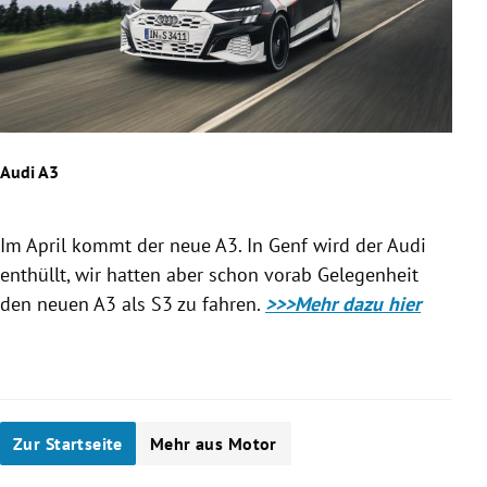
Audi A3
Asto
Im April kommt der neue A3. In Genf wird der Audi
Rec
enthüllt, wir hatten aber schon vorab Gelegenheit
Ast
den neuen A3 als S3 zu fahren.
>>>Mehr dazu hier
dabe
Slide 1 von 36
Zur Startseite
Mehr aus Motor