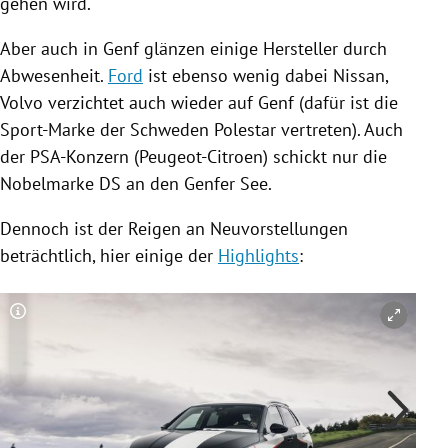
gehen wird.
Aber auch in
Genf
glänzen einige Hersteller durch
Abwesenheit.
Ford
ist ebenso wenig dabei
Nissan
,
Volvo
verzichtet auch wieder auf
Genf
(dafür ist die
Sport-Marke der Schweden Polestar vertreten). Auch
der
PSA-Konzern
(Peugeot-Citroen) schickt nur die
Nobelmarke DS an den
Genfer See
.
Dennoch ist der Reigen an Neuvorstellungen
beträchtlich, hier einige der
Highlights
:
Copyright-Hinweis öffnen/schließen
Co