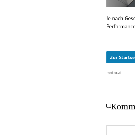
Je nach Ges
Performanc
Zur Startse
motor.at
Komm