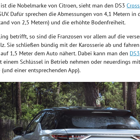
 ist die
Nobelmarke
von
Citroen
, sieht man den
DS3
Cros
UV. Dafür sprechen die
Abmessungen
von 4,1 Metern in d
and von 2,5 Metern) und die erhöhte Bodenfreiheit.
ing betrifft, so sind die Franzosen vor allem auf die vers
olz. Sie schließen bündig mit der Karosserie ab und fahren
r auf 1,5 Meter dem
Auto
nähert. Dabei kann man den
DS3
it einem Schlüssel in Betrieb nehmen oder neuerdings mi
(und einer entsprechenden App).
Hinweis öffnen/schließen