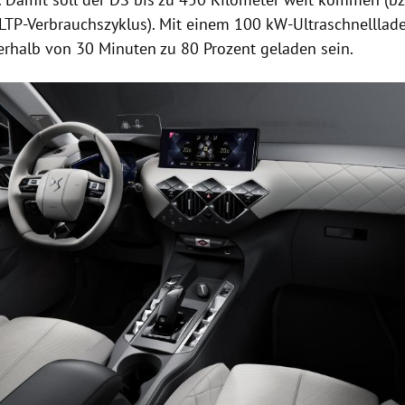
TP-Verbrauchszyklus). Mit einem 100 kW-Ultraschnelllader
nerhalb von 30 Minuten zu 80 Prozent geladen sein.
Hinweis öffnen/schließen