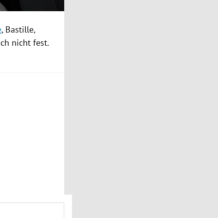
e
, Bastille,
h nicht fest.