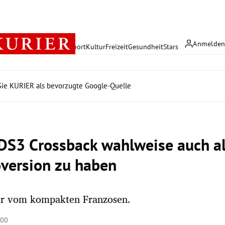
Anmelde
rreich
Politik
Wirtschaft
Sport
Kultur
Freizeit
Gesundheit
Stars
ie KURIER als bevorzugte Google-Quelle
DS3 Crossback wahlweise auch al
oversion zu haben
der vom kompakten Franzosen.
:00