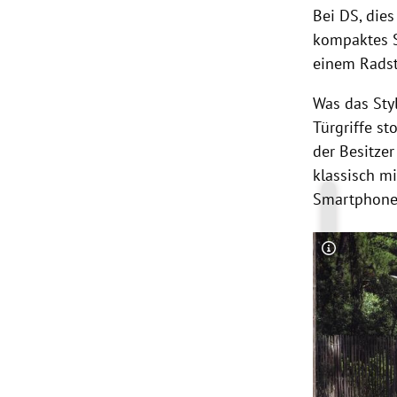
Bei DS, dies
kompaktes S
einem Radst
Was das Styl
Türgriffe st
der Besitze
klassisch m
Smartphone 
Copyright-