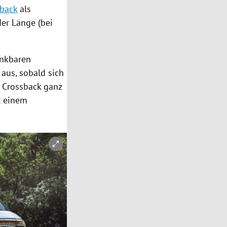
sback
als
er Länge (bei
enkbaren
 aus, sobald sich
Crossback
ganz
t einem