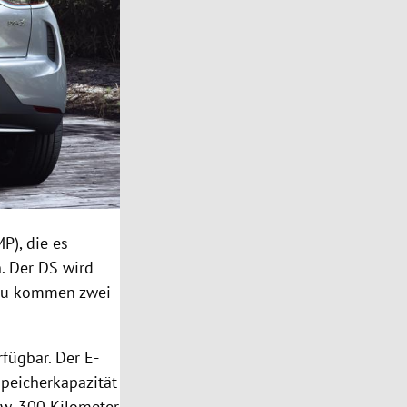
P), die es
. Der DS wird
azu kommen zwei
fügbar. Der E-
Speicherkapazität
w. 300 Kilometer