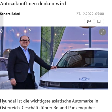
Autozukunft neu denken wird
rreich Untermenü
Sandra Baierl
23.12.2022, 05:00
rt Untermenü
schaft Untermenü
Copyright-Hinweis öffnen/schließen
s Untermenü
zeit Untermenü
undheit Untermenü
tur Untermenü
nung Untermenü
Hyundai ist die wichtigste asiatische Automarke in
lität Untermenü
Österreich. Geschäftsführer Roland Punzengruber