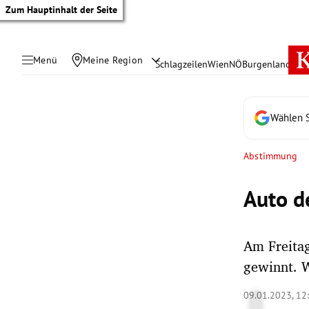
Zum Hauptinhalt der Seite
Menü
Meine Region
Schlagzeilen
Wien
NÖ
Burgenland
Öste
Wählen S
Abstimmung
Auto d
Am Freitag
gewinnt. W
tik Untermenü
09.01.2023, 12
rreich Untermenü