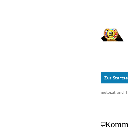
Slide 1 von 7
Zur Startse
motor.at, and 
Komm