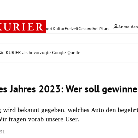
Anmelde
rreich
Politik
Wirtschaft
Sport
Kultur
Freizeit
Gesundheit
Stars
ie KURIER als bevorzugte Google-Quelle
es Jahres 2023: Wer soll gewinn
 wird bekannt gegeben, welches Auto den begehrt
ir fragen vorab unsere User.
:51