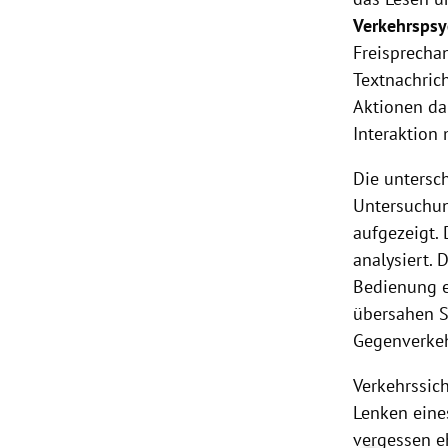
Verkehrspsy
Freisprecha
Textnachric
Aktionen da
Interaktion
Die untersc
Untersuchu
aufgezeigt.
analysiert. 
Bedienung ei
übersahen S
Gegenverkeh
Verkehrssic
Lenken eines
vergessen e