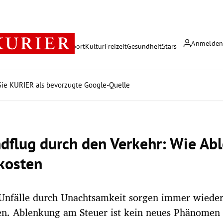
Anmelde
rreich
Politik
Wirtschaft
Sport
Kultur
Freizeit
Gesundheit
Stars
ie KURIER als bevorzugte Google-Quelle
ndflug durch den Verkehr: Wie A
kosten
Unfälle durch Unachtsamkeit sorgen immer wieder
en. Ablenkung am Steuer ist kein neues Phänomen 