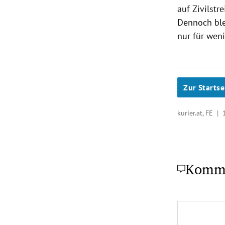
auf Zivilst
Dennoch blei
nur für wen
Zur Startse
kurier.at, FE |
Komm