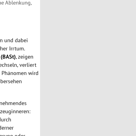
ne Ablenkung,
en und dabei
her Irrtum.
 (BASt)
, zeigen
chseln, verliert
es Phänomen wird
Übersehen
zunehmendes
rzeuginneren:
durch
derner
erung oder