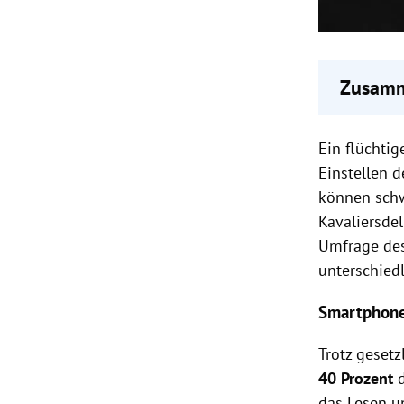
Zusamm
Smartph
Ein
flüchtig
weit ve
Österre
Einstellen
d
Verkehr
können
sch
Verkeh
Kavaliersdel
Handyv
Umfrage de
Steuer.
unterschied
Smartphone
Trotz geset
40 Prozent
d
das Lesen u