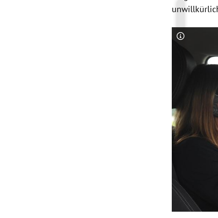
unwillkürli
Copyright-