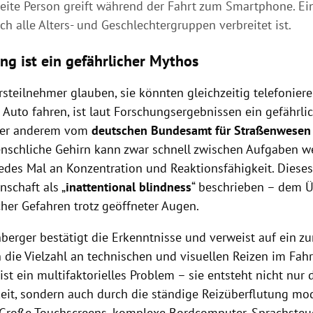
weite Person greift während der Fahrt zum Smartphone. Ei
ch alle Alters- und Geschlechtergruppen verbreitet ist.
ing ist ein gefährlicher Mythos
rsteilnehmer glauben, sie könnten gleichzeitig telefonier
 Auto fahren, ist laut Forschungsergebnissen ein gefährlic
nter anderem vom
deutschen Bundesamt für Straßenwesen
enschliche Gehirn kann zwar schnell zwischen Aufgaben we
jedes Mal an Konzentration und Reaktionsfähigkeit. Dies
nschaft als „
inattentional blindness
“ beschrieben – dem 
cher Gefahren trotz geöffneter Augen.
berger bestätigt die Erkenntnisse und verweist auf ein 
h die Vielzahl an technischen und visuellen Reizen im Fah
st ein multifaktorielles Problem – sie entsteht nicht nur 
it, sondern auch durch die ständige Reizüberflutung mo
 Große Touchscreens, komplexe Bordcomputer, Sprachsteu