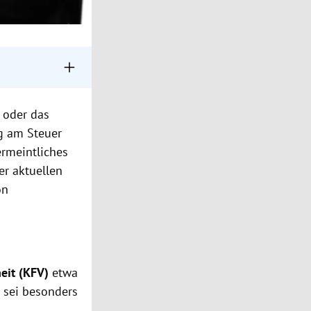
 und ist ein
 oder das
d für
g
am Steuer
ermeintliches
gegen
er aktuellen
 Ablenkungen am
on
eit (KFV)
etwa
 sei besonders