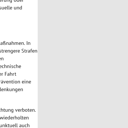
suelle und
 Maßnahmen. In
strengere Strafen
en
technische
r Fahrt
rävention eine
Ablenkungen
chtung verboten.
 wiederholten
punktuell auch