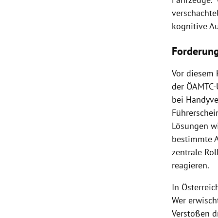
verschachte
kognitive A
Forderun
Vor diesem 
der ÖAMTC-
bei Handyve
Führerschei
Lösungen w
bestimmte Ap
zentrale Ro
reagieren.
In Österrei
Wer erwischt
Verstößen dr