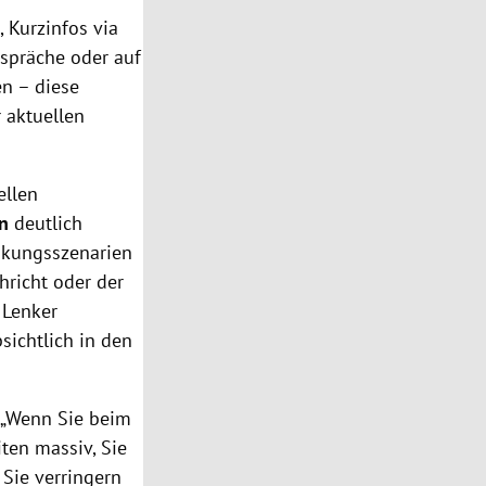
, Kurzinfos via
espräche oder auf
en – diese
 aktuellen
ellen
en
deutlich
nkungsszenarien
hricht oder der
 Lenker
sichtlich in den
 „Wenn Sie beim
iten massiv, Sie
 Sie verringern