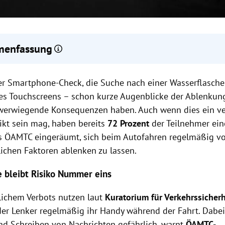
enfassung
one-Nutzung während der Fahrt erhöht das Unfallrisiko erheblich
er
rbreitetes Problem im Straßenverkehr.
Smartphone-Check
,
die
Suche
nach einer
Wasserflasche
ichische Studien zeigen, dass Ablenkung am Steuer ein Hauptgrun
es Touchscreens
–
schon
kurze
Augenblicke der Ablenkun
sunfälle ist, wobei jeder vierte Unfall darauf zurückzuführen ist.
werwiegende Konsequenzen
haben.
Auch
wenn
dies
ein
v
rsorganisationen fordern strengere Maßnahmen und Sanktionen 
ikt
sein
mag, haben bereits
72 Prozent
der
Teilnehmer
ein
erstöße sowie mehr Prävention und technische Lösungen gegen
s ÖAMTC eingeräumt
,
sich
beim
Autofahren
regelmäßig
v
lichen Faktoren
ablenken
zu
lassen
.
 bleibt Risiko Nummer eins
zlichem Verbots nutzen laut
Kuratorium für Verkehrssicherh
er Lenker regelmäßig ihr Handy während der Fahrt. Dabei
nd Schreiben von Nachrichten gefährlich, warnt
ÖAMTC-