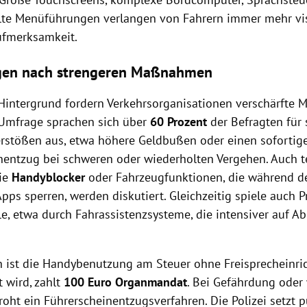
lte Menüführungen verlangen von Fahrern immer mehr vi
ufmerksamkeit.
gen nach strengeren Maßnahmen
Hintergrund fordern Verkehrsorganisationen verschärfte
Umfrage sprachen sich über
60 Prozent
der Befragten für 
rstößen aus, etwa höhere Geldbußen oder einen sofortig
nentzug bei schweren oder wiederholten Vergehen. Auch 
ie
Handyblocker
oder Fahrzeugfunktionen, die während de
ps sperren, werden diskutiert. Gleichzeitig spiele auch P
lle, etwa durch Fahrassistenzsysteme, die intensiver auf 
ch ist die Handybenutzung am Steuer ohne Freisprecheinri
 wird, zahlt
100 Euro Organmandat
. Bei Gefährdung oder
oht ein Führerscheinentzugsverfahren. Die Polizei setzt 