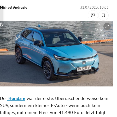
rreich Untermenü
Michael Andrusio
31.07.2023, 10:03
rt Untermenü
Copyright-Hinweis öffnen/schließen
schaft Untermenü
s Untermenü
zeit Untermenü
undheit Untermenü
tur Untermenü
nung Untermenü
Der
Honda e
war der erste. Überraschenderweise kein
SUV, sondern ein kleines E-Auto - wenn auch kein
lität Untermenü
billiges, mit einem Preis von 41.490 Euro. Jetzt folgt