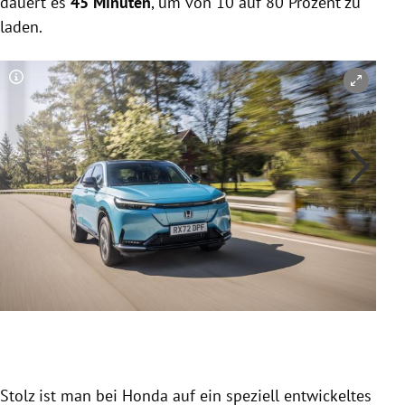
dauert es
45 Minuten
, um von 10 auf 80 Prozent zu
laden.
Copyright-Hinweis öffnen/schließen
Co
Slide 1 von 8
Stolz ist man bei Honda auf ein speziell entwickeltes