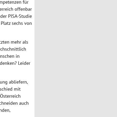
ompetenzen für
erreich offenbar
“ der PISA-Studie
 Platz sechs von
tzten mehr als
chschnittlich
enschen in
r denken? Leider
ung abliefern,
schied mit
 Österreich
schneiden auch
nden,