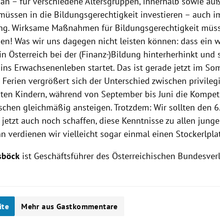
 an – für verschiedene Altersgruppen, innerhalb sowie au
 müssen in die Bildungsgerechtigkeit investieren – auch i
ng. Wirksame Maßnahmen für Bildungsgerechtigkeit müss
en! Was wir uns dagegen nicht leisten können: dass ein w
in Österreich bei der (Finanz-)Bildung hinterherhinkt und 
 ins Erwachsenenleben startet. Das ist gerade jetzt im S
 Ferien vergrößert sich der Unterschied zwischen privileg
gten Kindern, während von September bis Juni die Kompe
hen gleichmäßig ansteigen. Trotzdem: Wir sollten den 6. 
 jetzt auch noch schaffen, diese Kenntnisse zu allen jun
n verdienen wir vielleicht sogar einmal einen Stockerlplat
sböck
ist Geschäftsführer des Österreichischen Bundesver
ite
Mehr aus Gastkommentare