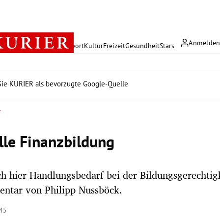
Anmelde
rreich
Politik
Wirtschaft
Sport
Kultur
Freizeit
Gesundheit
Stars
ie KURIER als bevorzugte Google-Quelle
r
lle Finanzbildung
ch hier Handlungsbedarf bei der Bildungsgerechtigk
ntar von Philipp Nussböck.
:45