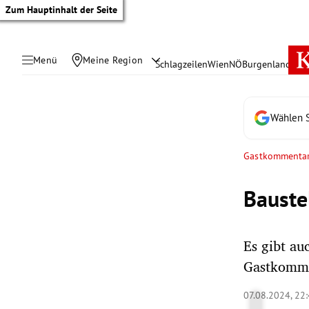
Zum Hauptinhalt der Seite
Menü
Meine Region
Schlagzeilen
Wien
NÖ
Burgenland
Öste
Wählen S
Gastkommenta
Bauste
Es gibt au
Gastkomme
tik Untermenü
07.08.2024, 22
rreich Untermenü