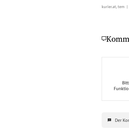
kurier.at, tem 
Komm