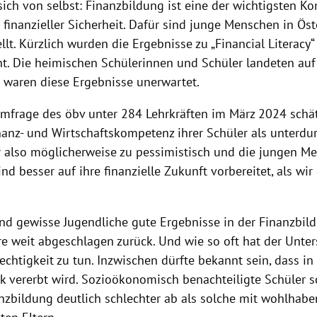
sich von selbst: Finanzbildung ist eine der wichtigsten K
 finanzieller Sicherheit. Dafür sind junge Menschen in Öst
llt. Kürzlich wurden die Ergebnisse zu „Financial Literacy
cht. Die heimischen Schülerinnen und Schüler landeten auf
e waren diese Ergebnisse unerwartet.
Umfrage des öbv unter 284 Lehrkräften im März 2024 schä
nanz- und Wirtschaftskompetenz ihrer Schüler als unterdur
ir also möglicherweise zu pessimistisch und die jungen M
ind besser auf ihre finanzielle Zukunft vorbereitet, als wi
d gewisse Jugendliche gute Ergebnisse in der Finanzbild
re weit abgeschlagen zurück. Und wie so oft hat der Unter
chtigkeit zu tun. Inzwischen dürfte bekannt sein, dass in
rk vererbt wird. Sozioökonomisch benachteiligte Schüler 
anzbildung deutlich schlechter ab als solche mit wohlhabe