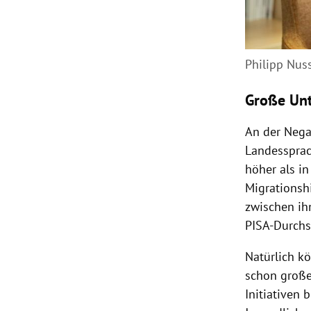
Philipp Nus
Große Unt
An der Negat
Landessprac
höher als i
Migrationsh
zwischen ih
PISA-Durchs
Natürlich k
schon großer
Initiativen 