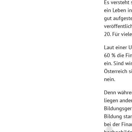
Es versteht 
ein Leben in
gut aufgeste
veröffentli
20. Für viel
Laut einer 
60 % die Fi
ein. Sind w
Österreich s
nein.
Denn währen
liegen ande
Bildungsgere
Bildung sta
bei der Fin