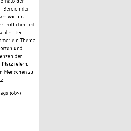
ßerhalb der
m Bereich der
en wir uns
esentlicher Teil
schlechter
ommer ein Thema.
ierten und
tenzen der
Platz feiern.
gen Menschen zu
z.
lags (öbv)