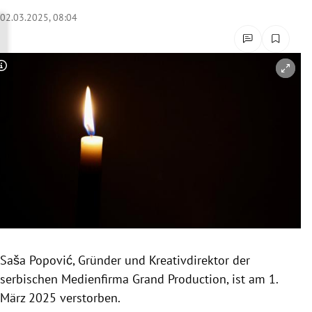
rreich Untermenü
02.03.2025, 08:04
rt Untermenü
Copyright-Hinweis öffnen/schließen
schaft Untermenü
s Untermenü
zeit Untermenü
undheit Untermenü
tur Untermenü
nung Untermenü
Saša Popović, Gründer und Kreativdirektor der
serbischen Medienfirma Grand Production, ist am 1.
lität Untermenü
März 2025 verstorben.