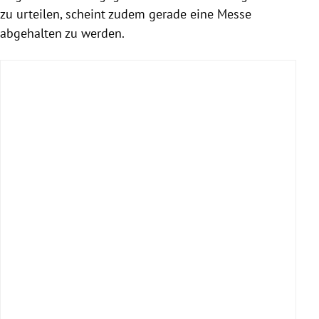
zu urteilen, scheint zudem gerade eine Messe
abgehalten zu werden.
Tipps
Einkehr
Holdahütt'n: Traditionelle Spezialitäten
auf der Sommeralm
sommeralm.at
Café Stoabock: Hausgemachte
Mehlspeisen beim Einstieg zur
Bärenschützklamm
stoabock.info
Steirischer Jokl: Jausenstation am Fuße
des Hochlantsch
Sankt Jakob 21, 8131