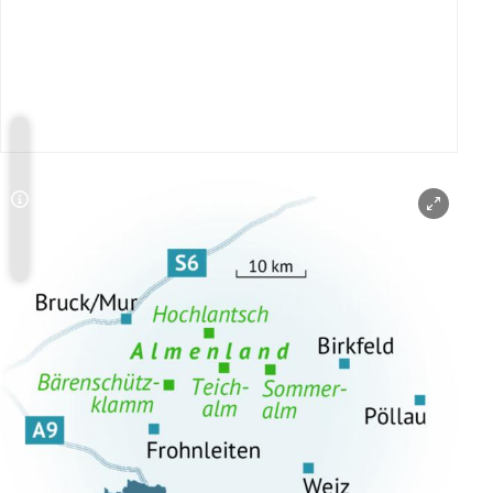
Riegersburg: Hoch auf einem Vulkanfelsen
Blumenstraße:· Zwischen den schönsten
Blumendörfern der Steiermark
Copyright-Hinweis öffnen/schließen