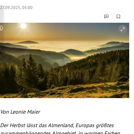
rreich Untermenü
27.09.2025, 05:00
rt Untermenü
Copyright-Hinweis öffnen/schließen
schaft Untermenü
s Untermenü
zeit Untermenü
undheit Untermenü
tur Untermenü
nung Untermenü
Von Leonie Maier
lität Untermenü
Der Herbst lässt das Almenland, Europas größtes
zusammenhängendes Almgebiet, in warmen Farben