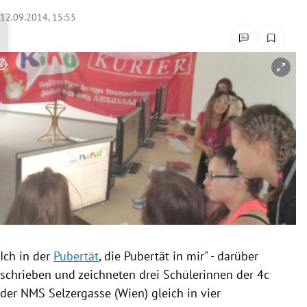
rreich Untermenü
12.09.2014, 15:55
rt Untermenü
Copyright-Hinweis öffnen/schließen
schaft Untermenü
s Untermenü
zeit Untermenü
undheit Untermenü
tur Untermenü
nung Untermenü
Ich in der
Pubertät
, die
Pubertät
in mir" - darüber
schrieben und zeichneten drei Schülerinnen der 4c
lität Untermenü
der NMS
Selzergasse
(
Wien
) gleich in vier