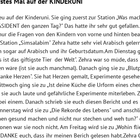
stes Mal auf der KINDERUNI
eu auf der
Kinderuni
. Sie ging zuerst zur Station „Was mac
DENT den ganzen Tag?" Das hatte ihr sehr gut gefallen. 
r nur die Fragen von den Kindern von vorne und hinten be
r Station „Simsalabim"
Zehra
hatte sehr viel Arabisch gelern
 sogar auf Arabisch und ihr Geburtsdatum.Am Dienstag g
s ist das giftigste Tier der Welt".
Zehra
war so müde, dass s
en wäre (ist sie auch manchmal). Danach ging sie zu „Blut
ranke Herzen". Sie hat Herzen gemalt, Experimente gesehe
ittwoch ging sie zu „Ist deine Küche die Urform eines ch
 sie auch laute und gefährliche Experimente miterleben.
Z
bei einem. Danach schrieb sie euch diesen Bericht und es g
nerstag wird sie zu „Die Rekorde des Lebens" und anschl
en gesund machen und nicht nur stechen und weh tun?" 
onen war sie noch nicht. Am Freitag wird sie zu „Wohin fli
 DANKE euch, dass ihr meinen Berich gelesen habt.
Zehra 