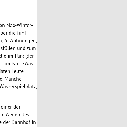
en Max-Winter-
ber die fünf
on, 3. Wohnungen,
usfüllen und zum
ie im Park (der
ier im Park ?Was
isten Leute
re. Manche
Wasserspielplatz,
 einer der
en. Wegen des
e der Bahnhof in