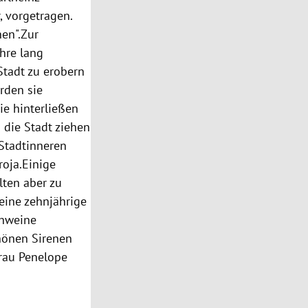
, vorgetragen.
nen".Zur
hre lang
Stadt zu erobern
ürden sie
ie hinterließen
 die Stadt ziehen
 Stadtinneren
roja
.Einige
lten aber zu
eine zehnjährige
chweine
hönen Sirenen
Frau Penelope