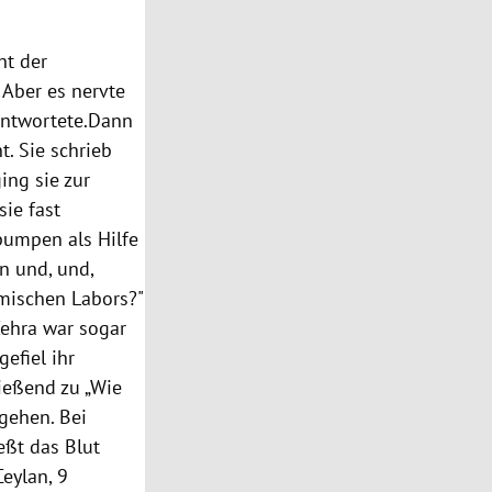
ht der
Aber es nervte
antwortete.Dann
t. Sie schrieb
ing sie zur
ie fast
pumpen als Hilfe
n und, und,
emischen Labors?"
ehra
war sogar
efiel ihr
ießend zu „Wie
gehen. Bei
eßt das Blut
Ceylan
, 9