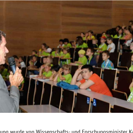
Hinweis öffnen/schließen
sung
wurde von Wissenschafts- und Forschungsminister
K