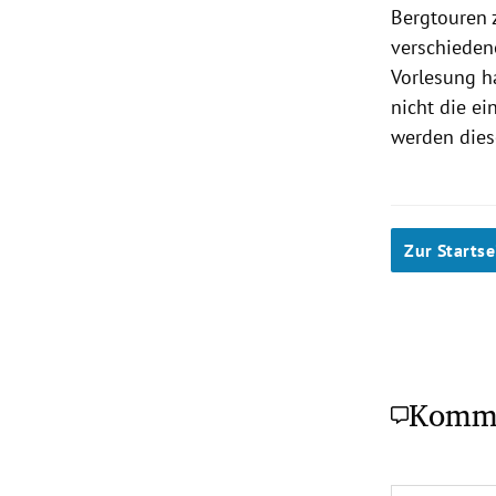
Bergtouren 
verschieden
Vorlesung
ha
nicht die ei
werden dies
Zur Startse
Komm