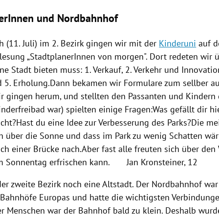
erInnen und Nordbahnhof
(11. Juli) im 2. Bezirk gingen wir mit der
Kinderuni
auf d
lesung
„StadtplanerInnen von morgen". Dort redeten wir ü
ne Stadt bieten muss: 1. Verkauf, 2. Verkehr und Innovati
nd 5. Erholung.Dann bekamen wir Formulare zum sellber a
ir gingen herum, und stellten den Passanten und Kindern d
inderfreibad war) spielten einige Fragen:Was gefällt dir h
nicht?Hast du eine Idee zur Verbesserung des Parks?Die me
ch über die Sonne und dass im Park zu wenig Schatten wä
ch einer Brücke nach.Aber fast alle freuten sich über den 
em Sonnentag erfrischen kann.
Jan Kronsteiner
, 12
er zweite Bezirk noch eine Altstadt. Der Nordbahnhof war
n Bahnhöfe
Europas
und hatte die wichtigsten Verbindung
r Menschen war der Bahnhof bald zu klein. Deshalb wurd