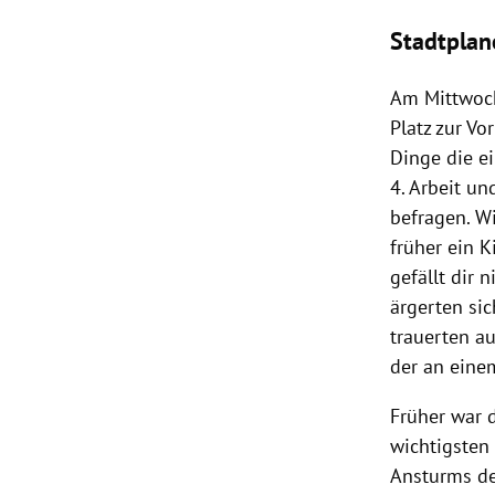
Stadtplan
Am Mittwoch 
Platz zur
Vor
Dinge die ei
4. Arbeit u
befragen. W
früher ein K
gefällt dir 
ärgerten si
trauerten au
der an ein
Früher war d
wichtigste
Ansturms de