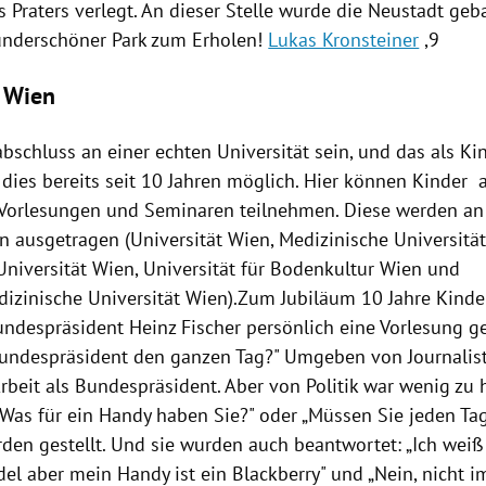
 Praters verlegt. An dieser Stelle wurde die Neustadt geb
underschöner Park zum Erholen!
Lukas Kronsteiner
,9
 Wien
bschluss an einer echten Universität sein, und das als Ki
dies bereits seit 10 Jahren möglich. Hier können Kinder
Vorlesungen
und Seminaren teilnehmen. Diese werden an
en ausgetragen (
Universität Wien
,
Medizinische Universitä
Universität Wien
, Universität für Bodenkultur
Wien
und
dizinische
Universität Wien
).Zum Jubiläum 10 Jahre
Kinde
undespräsident
Heinz Fischer
persönlich eine
Vorlesung
ge
undespräsident den ganzen Tag?" Umgeben von Journalist
rbeit als Bundespräsident. Aber von Politik war wenig zu 
„Was für ein Handy haben Sie?" oder „Müssen Sie jeden Ta
rden gestellt. Und sie wurden auch beantwortet: „Ich weiß
el aber mein Handy ist ein
Blackberry
" und „Nein, nicht 