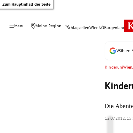
Zum Hauptinhalt der Seite
Menü
Meine Region
Schlagzeilen
Wien
NÖ
Burgenland
Öste
Wählen S
KinderuniWien
Kinde
Die Abent
tik Untermenü
12.07.2012, 15
rreich Untermenü