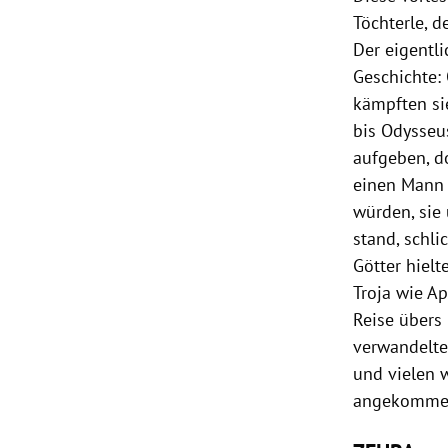
Töchterle
, d
Der eigentl
Geschichte:
kämpften sie
bis Odysseus
aufgeben, do
einen Mann 
würden, sie
stand, schli
Götter hielt
Troja
wie Aph
Reise übers
verwandelte
und vielen 
angekommen