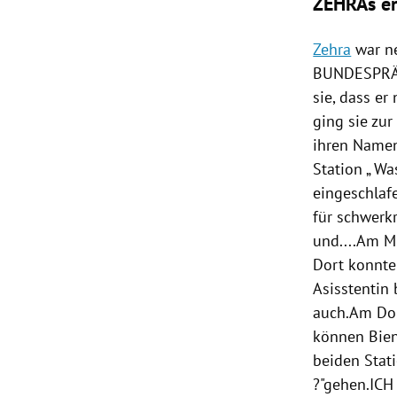
ZEHRAs er
Zehra
war n
BUNDESPRÄSI
sie, dass e
ging sie zu
ihren Namen
Station „ Wa
eingeschlaf
für schwerk
und....Am M
Dort konnte
Asisstentin 
auch.Am Don
können Bien
beiden Stati
?"gehen.ICH