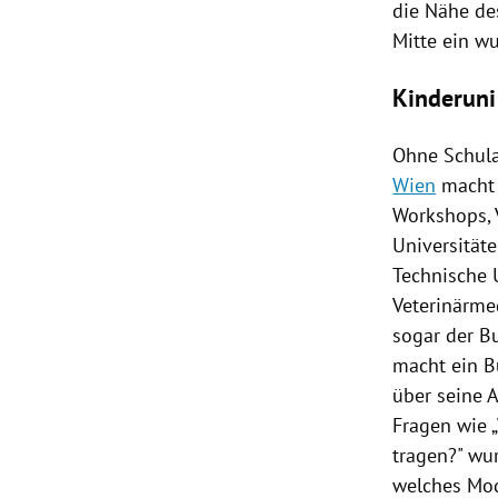
die Nähe des
Mitte ein w
Kinderuni
Ohne Schula
Wien
macht 
Workshops,
Universität
Technische 
Veterinärme
sogar der B
macht ein B
über seine A
Fragen wie 
tragen?" wu
welches Mod