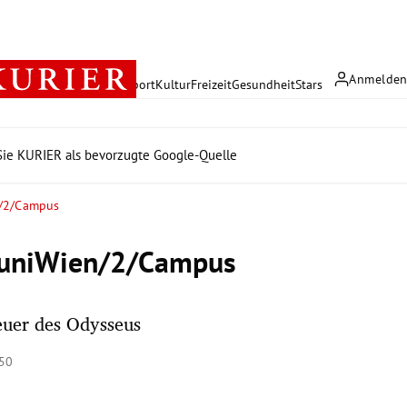
Anmelde
rreich
Politik
Wirtschaft
Sport
Kultur
Freizeit
Gesundheit
Stars
ie KURIER als bevorzugte Google-Quelle
/2/Campus
runiWien/2/Campus
euer des Odysseus
:50