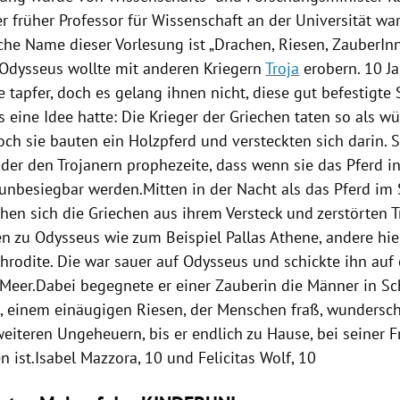
er früher Professor für Wissenschaft an der Universität war
iche Name dieser
Vorlesung
ist „
Drachen
, Riesen, ZauberIn
 Odysseus wollte mit anderen Kriegern
Troja
erobern. 10 Ja
 tapfer, doch es gelang ihnen nicht, diese gut befestigte 
 eine Idee hatte: Die Krieger der Griechen taten so als w
ch sie bauten ein Holzpferd und versteckten sich darin. S
der den Trojanern prophezeite, dass wenn sie das Pferd in
 unbesiegbar werden.Mitten in der Nacht als das Pferd im
chen sich die Griechen aus ihrem Versteck und zerstörten
T
en zu Odysseus wie zum Beispiel Pallas Athene, andere hie
rodite. Die war sauer auf Odysseus und schickte ihn auf 
 Meer.Dabei begegnete er einer Zauberin die Männer in S
, einem einäugigen Riesen, der Menschen fraß, wundersc
weiteren Ungeheuern, bis er endlich zu Hause, bei seiner 
 ist.
Isabel Mazzora, 10 und
Felicitas Wolf
, 10