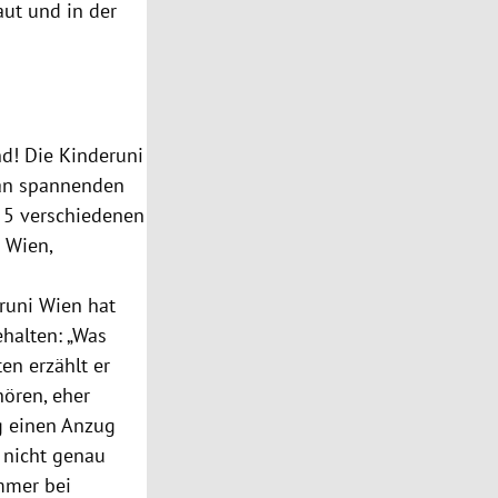
aut und in der
nd! Die
Kinderuni
 an spannenden
 5 verschiedenen
t Wien
,
runi
Wien
hat
halten: „Was
en erzählt er
hören, eher
g einen Anzug
 nicht genau
immer bei