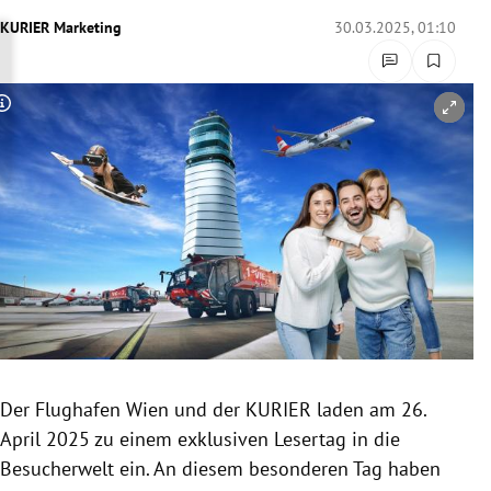
rreich Untermenü
KURIER Marketing
30.03.2025, 01:10
rt Untermenü
Copyright-Hinweis öffnen/schließen
schaft Untermenü
s Untermenü
zeit Untermenü
undheit Untermenü
tur Untermenü
nung Untermenü
Der Flughafen Wien und der KURIER laden am 26.
April 2025 zu einem exklusiven Lesertag in die
lität Untermenü
Besucherwelt ein. An diesem besonderen Tag haben