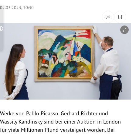
rreich Untermenü
02.03.2023, 10:30
rt Untermenü
Copyright-Hinweis öffnen/schließen
schaft Untermenü
s Untermenü
zeit Untermenü
undheit Untermenü
tur Untermenü
nung Untermenü
Werke von Pablo Picasso, Gerhard Richter und
Wassily Kandinsky sind bei einer Auktion in London
lität Untermenü
für viele Millionen Pfund versteigert worden. Bei