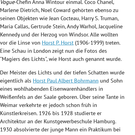
Vogue
-Chefin Anna Wintour
einmal.
Coco Chanel
,
Marlene Dietrich
,
Noel Coward
gehörten ebenso zu
seinen Objekten wie
Jean Cocteau
,
Harry S. Truman
,
Maria Callas
,
Gertrude Stein
,
Andy Warhol
,
Jacqueline
Kennedy
und der Herzog von Windsor. Alle wollten
vor die Linse von
Horst P. Horst
(1906-1999) treten.
Eine Schau in
London
zeigt nun die Fotos des
"Magiers des Lichts", wie Horst auch genannt wurde.
Der Meister des Lichts und der tiefen Schatten wurde
eigentlich als
Horst Paul Albert Bohrmann
und Sohn
eines wohlhabenden Eisenwarenhändlers in
Weißenfels
an der Saale geboren. Über seine Tante in
Weimar
verkehrte er jedoch schon früh in
Künstlerkreisen. 1926 bis 1928 studierte er
Architektur an der Kunstgewerbeschule
Hamburg
.
1930 absolvierte der junge Mann ein Praktikum bei