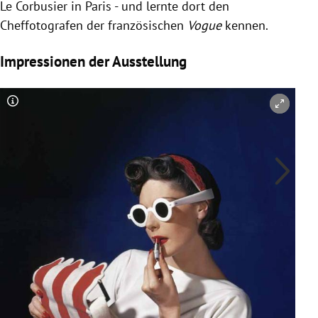
Le Corbusier
in
Paris
- und lernte dort den
Cheffotografen der französischen
Vogue
kennen.
Impressionen der Ausstellung
Copyright-Hinweis öffnen/schließen
Co