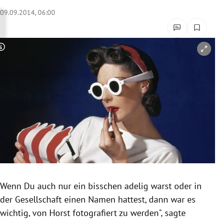
rreich Untermenü
09.09.2014, 06:00
rt Untermenü
Copyright-Hinweis öffnen/schließen
schaft Untermenü
s Untermenü
zeit Untermenü
undheit Untermenü
tur Untermenü
nung Untermenü
Wenn Du auch nur ein bisschen adelig warst oder in
der Gesellschaft einen Namen hattest, dann war es
lität Untermenü
wichtig, von Horst fotografiert zu werden", sagte