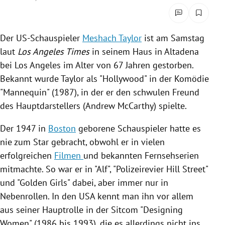
rreich Untermenü
rt Untermenü
Der US-Schauspieler
Meshach Taylor
ist am Samstag
laut
Los Angeles
Times
in seinem Haus in
Altadena
schaft Untermenü
bei
Los Angeles
im Alter von 67 Jahren gestorben.
Bekannt wurde
Taylor
als "
Hollywood
" in der Komödie
s Untermenü
"
Mannequin
" (1987), in der er den schwulen Freund
des Hauptdarstellers (
Andrew McCarthy
) spielte.
zeit Untermenü
Der 1947 in
Boston
geborene Schauspieler hatte es
undheit Untermenü
nie zum Star gebracht, obwohl er in vielen
erfolgreichen
Filmen
und bekannten Fernsehserien
tur Untermenü
mitmachte. So war er in "Alf", "Polizeirevier
Hill
Street"
nung Untermenü
und "Golden Girls" dabei, aber immer nur in
Nebenrollen. In den
USA
kennt man ihn vor allem
lität Untermenü
aus seiner Hauptrolle in der Sitcom "Designing
Women" (1986 bis 1993), die es allerdings nicht ins