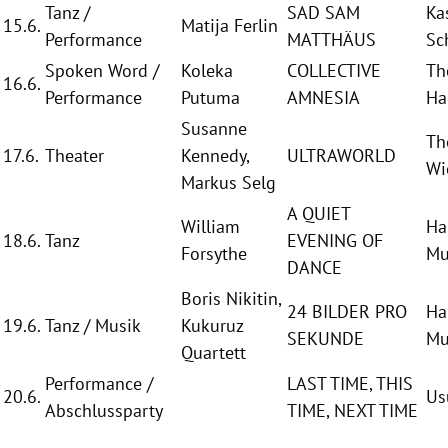
Tanz /
SAD SAM
Ka
15.6.
Matija Ferlin
Performance
MATTHÄUS
Sc
Spoken Word /
Koleka
COLLECTIVE
Th
16.6.
Performance
Putuma
AMNESIA
H
Susanne
Th
17.6.
Theater
Kennedy
,
ULTRAWORLD
Wi
Markus
Selg
A QUIET
William
Ha
18.6.
Tanz
EVENING OF
Forsythe
Mu
DANCE
Boris Nikitin
,
24 BILDER PRO
Ha
19.6.
Tanz / Musik
Kukuruz
SEKUNDE
Mu
Quartett
Performance /
LAST TIME, THIS
20.6.
Us
Abschlussparty
TIME, NEXT TIME