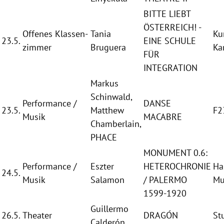
BITTE LIEBT
ÖSTERREICH
! -
Offenes Klassen-
Tania
Ku
23.5.
EINE SCHULE
zimmer
Bruguera
Ka
FÜR
INTEGRATION
Markus
Schinwald
,
Performance /
DANSE
23.5.
Matthew
F2
Musik
MACABRE
Chamberlain
,
PHACE
MONUMENT 0.6:
Performance /
Eszter
HETEROCHRONIE
Ha
24.5.
Musik
Salamon
/
PALERMO
Mu
1599-1920
Guillermo
26.5.
Theater
DRAGÓN
St
Calderón