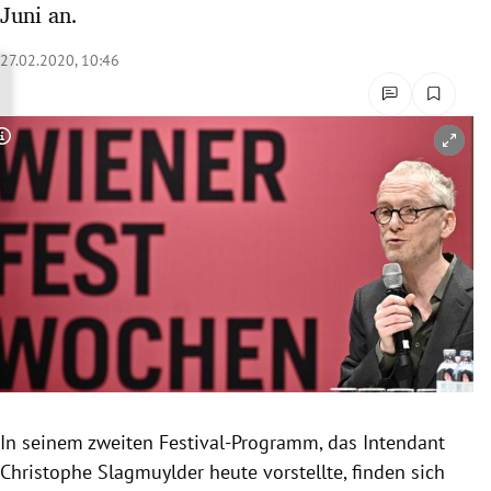
Juni an.
rreich Untermenü
27.02.2020, 10:46
rt Untermenü
schaft Untermenü
Copyright-Hinweis öffnen/schließen
s Untermenü
zeit Untermenü
undheit Untermenü
tur Untermenü
nung Untermenü
In seinem zweiten Festival-Programm, das Intendant
lität Untermenü
Christophe Slagmuylder
heute vorstellte, finden sich