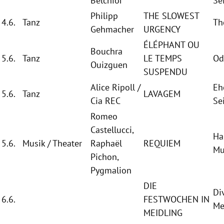
Belchior
Se
Philipp
THE SLOWEST
4.6.
Tanz
Th
Gehmacher
URGENCY
ÉLÉPHANT OU
Bouchra
5.6.
Tanz
LE TEMPS
Od
Ouizguen
SUSPENDU
Alice Ripoll
/
Eh
5.6.
Tanz
LAVAGEM
Cia REC
Se
Romeo
Castellucci
,
Ha
5.6.
Musik / Theater
Raphaël
REQUIEM
Mu
Pichon
,
Pygmalion
DIE
Div
6.6.
FESTWOCHEN IN
Me
MEIDLING