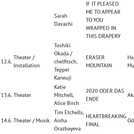
IF IT PLEASED
ME TO APPEAR
Sarah
TO YOU
Davachi
WRAPPED IN
THIS DRAPERY
Toshiki
Okada
/
Theater /
ERASER
Ha
12.6.
chelfitsch,
Installation
MOUNTAIN
Mu
Teppei
Kaneuji
Katie
2020 ODER DAS
13.6.
Theater
Mitchell
,
Ak
ENDE
Alice Birch
Tim Etchells
,
HEARTBREAKING
14.6.
Theater / Musik
Aisha
Od
FINAL
Orazbayeva