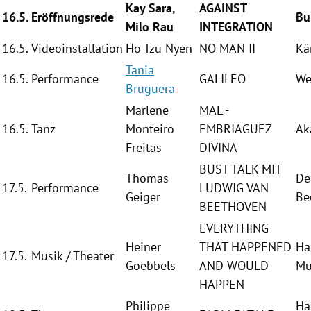
Kay Sara
,
AGAINST
16.5.
Eröffnungsrede
Bu
Milo Rau
INTEGRATION
16.5.
Videoinstallation
Ho Tzu Nyen
NO MAN II
Kä
Tania
16.5.
Performance
GALILEO
We
Bruguera
Marlene
MAL -
16.5.
Tanz
Monteiro
EMBRIAGUEZ
Ak
Freitas
DIVINA
BUST TALK MIT
Thomas
De
17.5.
Performance
LUDWIG VAN
Geiger
Be
BEETHOVEN
EVERYTHING
Heiner
THAT HAPPENED
Ha
17.5.
Musik / Theater
Goebbels
AND WOULD
Mu
HAPPEN
Philippe
Ha