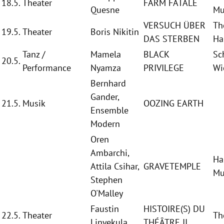
18.5.
Theater
FARM FATALE
Quesne
Mu
VERSUCH ÜBER
Th
19.5.
Theater
Boris Nikitin
DAS STERBEN
H
Tanz /
Mamela
BLACK
Sc
20.5.
Performance
Nyamza
PRIVILEGE
Wi
Bernhard
Gander
,
21.5.
Musik
OOZING EARTH
Ensemble
Modern
Oren
Ambarchi,
Ha
Attila Csihar
,
GRAVETEMPLE
Mu
Stephen
O'Malley
Faustin
HISTOIRE(S) DU
22.5.
Theater
Th
Linyekula
THÉÂTRE II