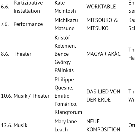
Partizipative
Kate
Eh
6.6.
WORKTABLE
Installation
McIntosh
Se
Michikazu
MITSOUKO &
Ka
7.6.
Performance
Matsune
MITSUKO
Sc
Kristóf
Kelemen
,
Th
8.6.
Theater
Bence
MAGYAR AKÁC
H
György
Pálinkás
Philippe
Quesne,
DAS LIED VON
Th
10.6.
Musik / Theater
Emilio
DER ERDE
Wi
Pomàrico,
Klangforum
Mary Jane
NEUE
12.6.
Musik
Ot
Leach
KOMPOSITION