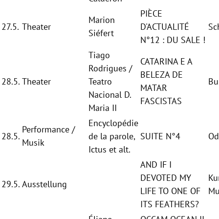
PIÈCE
Marion
27.5.
Theater
D'ACTUALITÉ
Sc
Siéfert
N°12 : DU SALE !
Tiago
CATARINA E A
Rodrigues
/
BELEZA
DE
28.5.
Theater
Teatro
Bu
MATAR
Nacional D.
FASCISTAS
Maria II
Encyclopédie
Performance /
28.5.
de la parole,
SUITE N°4
Od
Musik
Ictus et alt.
AND IF I
DEVOTED MY
Ku
29.5.
Ausstellung
LIFE TO ONE OF
Mu
ITS FEATHERS?