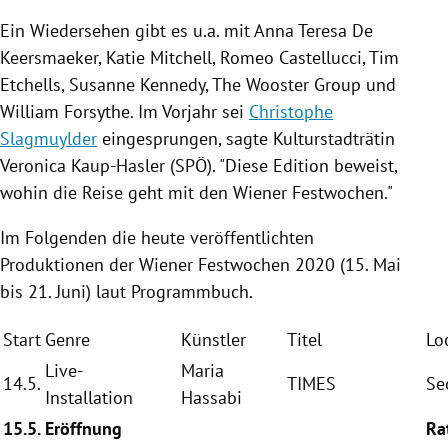
Ein Wiedersehen gibt es u.a. mit
Anna Teresa
De
Keersmaeker
,
Katie Mitchell
,
Romeo Castellucci
,
Tim
Etchells
,
Susanne Kennedy
, The Wooster Group und
William Forsythe
. Im Vorjahr sei
Christophe
Slagmuylder
eingesprungen, sagte Kulturstadträtin
Veronica Kaup-Hasler
(
SPÖ
). "Diese Edition beweist,
wohin die Reise geht mit den
Wiener Festwochen
."
Im Folgenden die heute veröffentlichten
Produktionen der
Wiener Festwochen
2020 (15. Mai
bis 21. Juni) laut Programmbuch.
Start
Genre
Künstler
Titel
Lo
Live-
Maria
14.5.
TIMES
Se
Installation
Hassabi
15.5.
Eröffnung
Ra