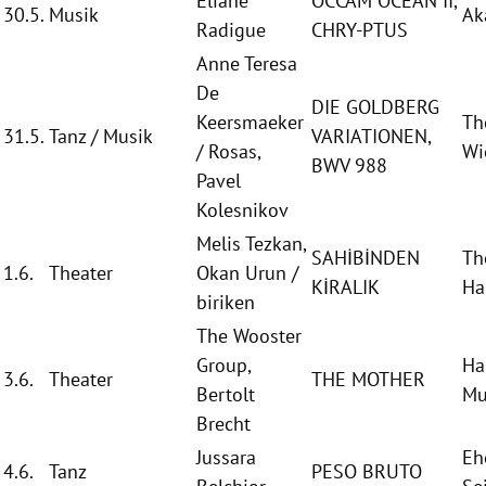
Éliane
OCCAM OCEAN II,
30.5.
Musik
Ak
Radigue
CHRY-PTUS
Anne Teresa
De
DIE GOLDBERG
Keersmaeker
Th
31.5.
Tanz / Musik
VARIATIONEN,
/ Rosas,
Wi
BWV 988
Pavel
Kolesnikov
Melis Tezkan,
SAHİBİNDEN
Th
1.6.
Theater
Okan Urun /
KİRALIK
H
biriken
The Wooster
Group,
Ha
3.6.
Theater
THE MOTHER
Bertolt
Mu
Brecht
Jussara
Eh
4.6.
Tanz
PESO BRUTO