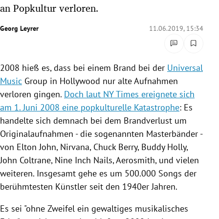
an Popkultur verloren.
rreich Untermenü
Georg Leyrer
11.06.2019, 15:34
rt Untermenü
schaft Untermenü
2008 hieß es, dass bei einem Brand bei der
Universal
Music
Group in
Hollywood
nur alte Aufnahmen
s Untermenü
verloren gingen.
Doch laut NY Times ereignete sich
zeit Untermenü
am 1. Juni 2008 eine popkulturelle Katastrophe
: Es
handelte sich demnach bei dem Brandverlust um
undheit Untermenü
Originalaufnahmen
- die sogenannten Masterbänder -
von
Elton John
, Nirvana,
Chuck Berry
,
Buddy Holly
,
tur Untermenü
John Coltrane
,
Nine Inch Nails
,
Aerosmith
, und vielen
weiteren. Insgesamt gehe es um 500.000 Songs der
nung Untermenü
berühmtesten Künstler seit den 1940er Jahren.
lität Untermenü
Es sei "ohne Zweifel ein gewaltiges musikalisches