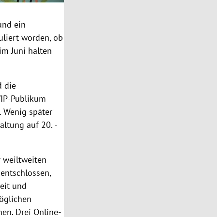
und ein
liert worden, ob
im Juni halten
d die
VIP-Publikum
. Wenig später
altung auf 20. -
 weiltweiten
 entschlossen,
eit und
möglichen
en. Drei Online-