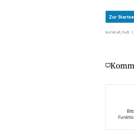
Zur Startse
kurier.at, hub 
Komm