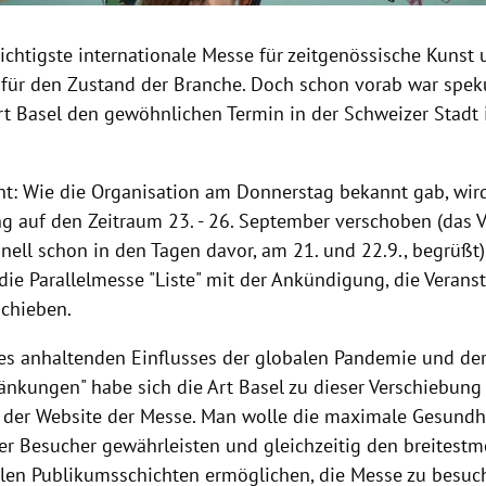
wichtigste internationale Messe für zeitgenössische Kunst 
für den Zustand der Branche. Doch schon vorab war speku
rt Basel den gewöhnlichen Termin in der Schweizer Stadt 
cht: Wie die Organisation am Donnerstag bekannt gab, wir
ng auf den Zeitraum 23. - 26. September verschoben (das 
onell schon in den Tagen davor, am 21. und 22.9., begrüßt)
die Parallelmesse "Liste" mit der Ankündigung, die Veranst
schieben.
es anhaltenden Einflusses der globalen Pandemie und der
änkungen" habe sich die Art Basel zu dieser Verschiebung
f der Website der Messe. Man wolle die maximale Gesundh
der Besucher gewährleisten und gleichzeitig den breitest
alen Publikumsschichten ermöglichen, die Messe zu besuch