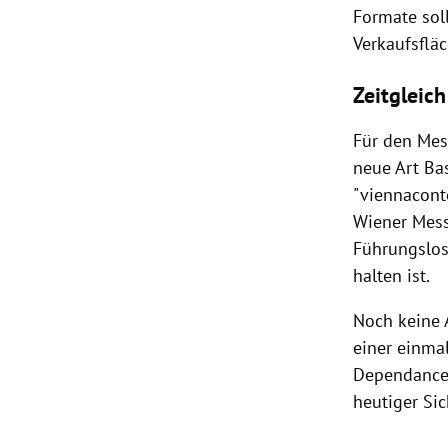
Formate soll
Verkaufsflä
Zeitgleic
Für den Mes
neue Art Ba
"viennaconte
Wiener Mess
Führungslosi
halten ist.
Noch keine 
einer einmal
Dependance 
heutiger Sic