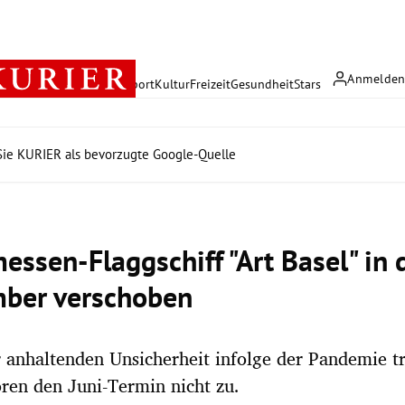
Anmelde
rreich
Politik
Wirtschaft
Sport
Kultur
Freizeit
Gesundheit
Stars
ie KURIER als bevorzugte Google-Quelle
essen-Flaggschiff "Art Basel" in 
ber verschoben
anhaltenden Unsicherheit infolge der Pandemie tr
ren den Juni-Termin nicht zu.