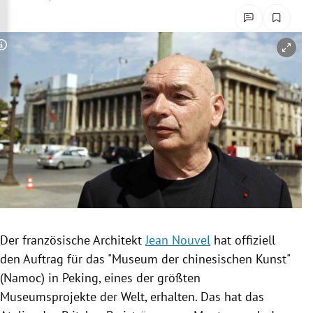
rreich Untermenü
rt Untermenü
Copyright-Hinweis öffnen/schließen
schaft Untermenü
s Untermenü
zeit Untermenü
undheit Untermenü
tur Untermenü
Der französische Architekt
Jean Nouvel
hat offiziell
nung Untermenü
den Auftrag für das "Museum der chinesischen Kunst"
(Namoc) in
Peking
, eines der größten
lität Untermenü
Museumsprojekte
der Welt, erhalten. Das hat das