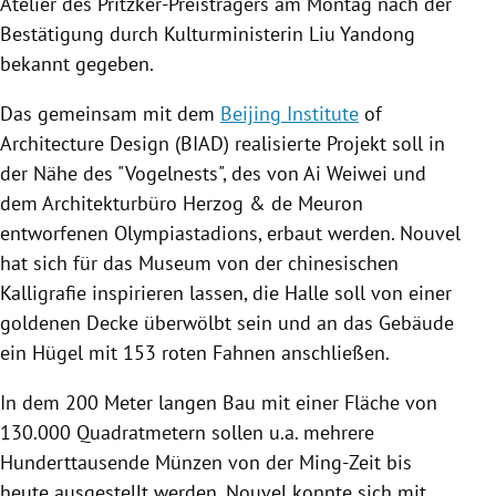
Atelier des Pritzker-Preisträgers am Montag nach der
Bestätigung durch Kulturministerin
Liu Yandong
bekannt gegeben.
Das gemeinsam mit dem
Beijing Institute
of
Architecture Design (BIAD) realisierte Projekt soll in
der Nähe des "Vogelnests", des von
Ai Weiwei
und
dem Architekturbüro Herzog & de Meuron
entworfenen Olympiastadions, erbaut werden.
Nouvel
hat sich für das Museum von der chinesischen
Kalligrafie inspirieren lassen, die Halle soll von einer
goldenen Decke überwölbt sein und an das Gebäude
ein Hügel mit 153 roten Fahnen anschließen.
In dem 200 Meter langen Bau mit einer Fläche von
130.000 Quadratmetern sollen u.a. mehrere
Hunderttausende Münzen von der Ming-Zeit bis
heute ausgestellt werden.
Nouvel
konnte sich mit