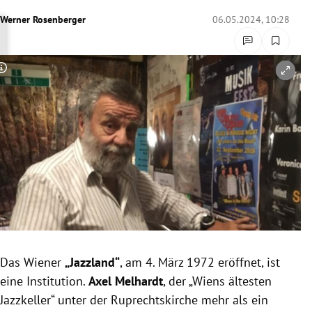
rreich Untermenü
Werner Rosenberger
06.05.2024, 10:28
rt Untermenü
Copyright-Hinweis öffnen/schließen
schaft Untermenü
s Untermenü
zeit Untermenü
undheit Untermenü
tur Untermenü
nung Untermenü
Das Wiener
„Jazzland“
, am 4. März 1972 eröffnet, ist
eine Institution.
Axel Melhardt
, der „Wiens ältesten
lität Untermenü
Jazzkeller“ unter der Ruprechtskirche mehr als ein