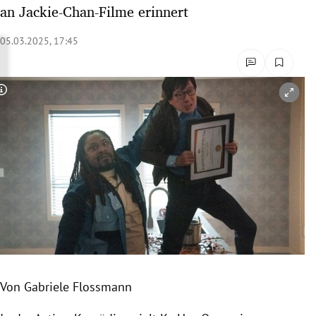
an Jackie-Chan-Filme erinnert
rreich Untermenü
05.03.2025, 17:45
rt Untermenü
schaft Untermenü
Copyright-Hinweis öffnen/schließen
s Untermenü
zeit Untermenü
undheit Untermenü
tur Untermenü
nung Untermenü
lität Untermenü
Von Gabriele Flossmann