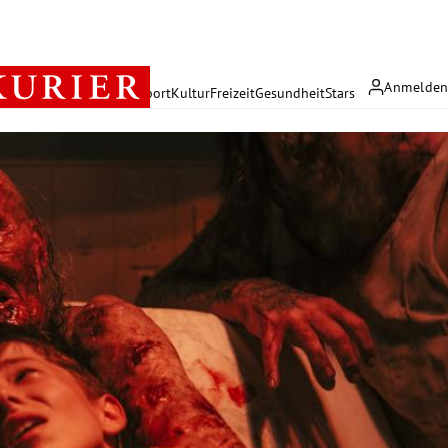
Anmelde
rreich
Politik
Wirtschaft
Sport
Kultur
Freizeit
Gesundheit
Stars