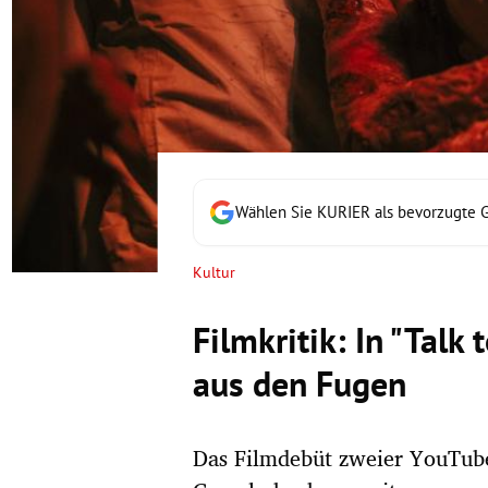
rt Untermenü
schaft Untermenü
s Untermenü
zeit Untermenü
Wählen Sie KURIER als bevorzugte 
undheit Untermenü
Kultur
tur Untermenü
Filmkritik: In "Talk 
nung Untermenü
aus den Fugen
lität Untermenü
Das Filmdebüt zweier YouTube