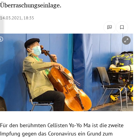
Überraschungseinlage.
rreich Untermenü
14.03.2021, 18:35
rt Untermenü
schaft Untermenü
Copyright-Hinweis öffnen/schließen
s Untermenü
zeit Untermenü
undheit Untermenü
tur Untermenü
nung Untermenü
lität Untermenü
Für den berühmten Cellisten Yo-Yo Ma ist die zweite
Impfung gegen das Coronavirus ein Grund zum