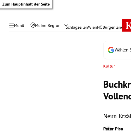
Zum Hauptinhalt der Seite
Menü
Meine Region
Schlagzeilen
Wien
NÖ
Burgenland
Öste
Wählen S
Kultur
Buchkr
Vollen
Neun Erzäh
tik Untermenü
Peter Pisa
rreich Untermenü