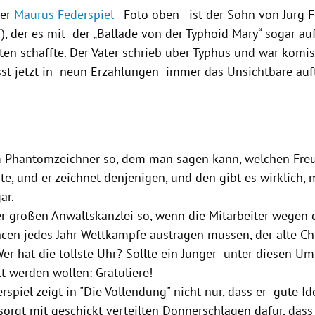
zer
Maurus Federspiel
- Foto oben - ist der Sohn von
Jürg 
, der es mit der „Ballade von der
Typhoid
Mary“ sogar au
sten schaffte. Der Vater schrieb über Typhus und war komi
sst jetzt in neun Erzählungen immer das
Unsichtbare
auf
m Phantomzeichner so, dem man sagen kann, welchen Fr
e, und er zeichnet denjenigen, und den gibt es wirklich,
ar.
der großen Anwaltskanzlei so, wenn die Mitarbeiter wegen 
ncen jedes Jahr Wettkämpfe austragen müssen, der alte C
 Wer hat die tollste Uhr? Sollte ein Junger unter diesen 
t werden wollen: Gratuliere!
rspiel
zeigt in "Die
Vollendung
" nicht nur, dass er gute Id
l sorgt mit geschickt verteilten Donnerschlägen dafür, da