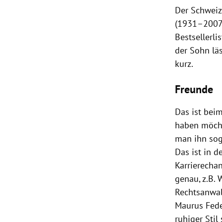
Der Schwei
(1931–2007)
Bestsellerli
der Sohn lä
kurz.
Freunde
Das ist bei
haben möcht
man ihn sog
Das ist in 
Karrierecha
genau, z.B.
Rechtsanwal
Maurus Fede
ruhiger Sti