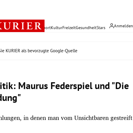
Anmelde
rreich
Politik
Wirtschaft
Sport
Kultur
Freizeit
Gesundheit
Stars
ie KURIER als bevorzugte Google-Quelle
itik: Maurus Federspiel und "Die
dung"
lungen, in denen man vom Unsichtbaren gestreift