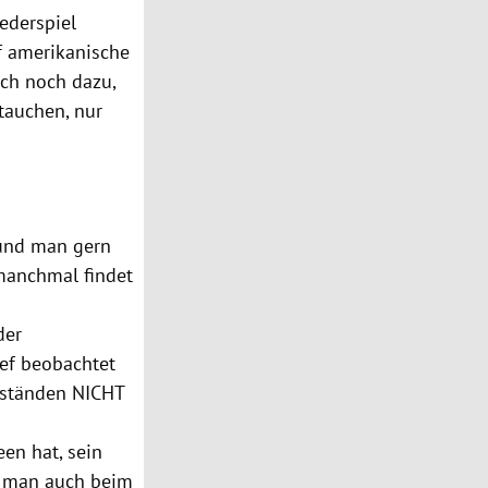
Federspiel
f amerikanische
sch noch dazu,
tauchen, nur
eund man gern
 manchmal findet
der
hef beobachtet
Umständen NICHT
een hat, sein
ss man auch beim