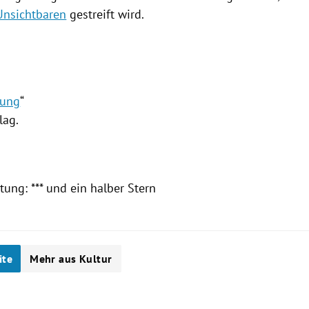
Unsichtbaren
gestreift wird.
dung
“
lag.
ung: *** und ein halber Stern
ite
Mehr aus Kultur