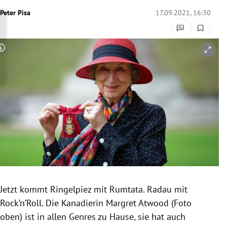
rreich Untermenü
Peter Pisa
17.09.2021, 16:30
rt Untermenü
Copyright-Hinweis öffnen/schließen
schaft Untermenü
s Untermenü
zeit Untermenü
undheit Untermenü
tur Untermenü
nung Untermenü
Jetzt kommt Ringelpiez mit Rumtata. Radau mit
Rock’n’Roll. Die Kanadierin Margret Atwood (Foto
lität Untermenü
oben) ist in allen Genres zu Hause, sie hat auch