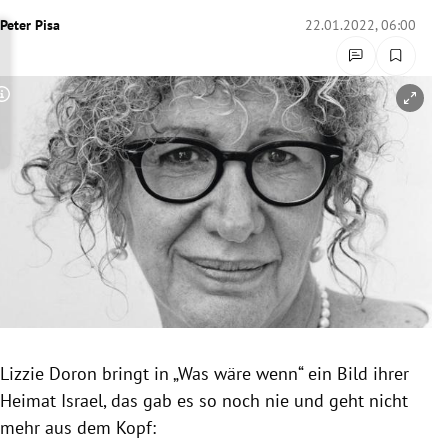
rreich Untermenü
Peter Pisa
22.01.2022, 06:00
rt Untermenü
Copyright-Hinweis öffnen/schließen
schaft Untermenü
s Untermenü
zeit Untermenü
undheit Untermenü
tur Untermenü
nung Untermenü
Lizzie Doron bringt in „Was wäre wenn“ ein Bild ihrer
Heimat Israel, das gab es so noch nie und geht nicht
lität Untermenü
mehr aus dem Kopf: