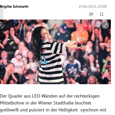
rreich Untermenü
Brigitte Schokarth
07.06.2025, 03:08
rt Untermenü
Copyright-Hinweis öffnen/schließen
schaft Untermenü
s Untermenü
zeit Untermenü
undheit Untermenü
tur Untermenü
nung Untermenü
Der Quader aus LED-Wänden auf der rechteckigen
Mittelbühne in der Wiener Stadthalle leuchtet
lität Untermenü
grellweiß und pulsiert in der Helligkeit synchron mit