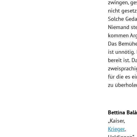
zwingen, ge
nicht gesetz
Solche Ged
Niemand stel
kommen Argu
Das Bemühen
ist unnötig.
bereit ist.
zweisprachi
für die es e
zu überholen
Bettina Bal
„Kaiser,
Krieger
,