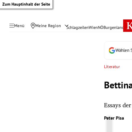
Zum Hauptinhalt der Seite
Menü
Meine Region
Schlagzeilen
Wien
NÖ
Burgenland
Öste
Wählen S
Literatur
Bettin
Essays der
tik Untermenü
Peter Pisa
rreich Untermenü