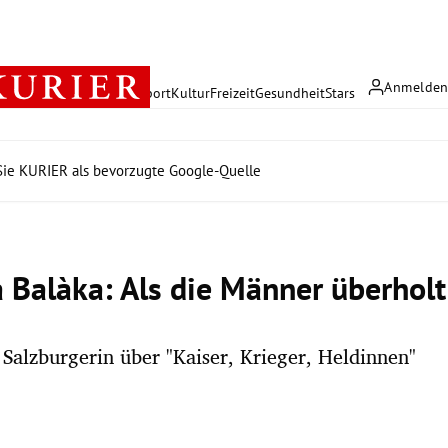
Anmelde
rreich
Politik
Wirtschaft
Sport
Kultur
Freizeit
Gesundheit
Stars
ie KURIER als bevorzugte Google-Quelle
a Balàka: Als die Männer überhol
 Salzburgerin über "Kaiser, Krieger, Heldinnen"