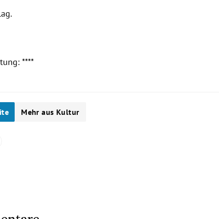
lag
.
ung: ****
ite
Mehr aus Kultur
entare