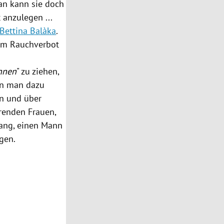
an kann sie doch
t anzulegen ...
Bettina Balàka
.
beim Rauchverbot
innen
" zu ziehen,
nn man dazu
n und über
renden Frauen,
elang, einen Mann
gen.