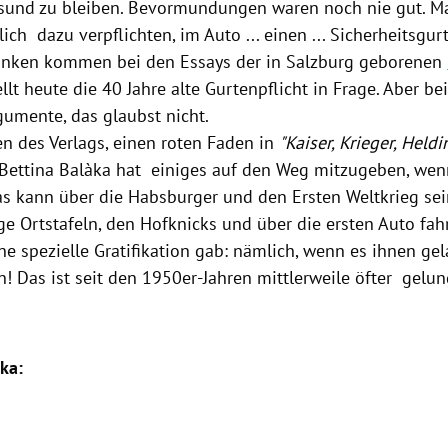
sund zu bleiben. Bevormundungen waren noch nie gut. M
lich dazu verpflichten, im
Auto
... einen ... Sicherheitsgur
anken kommen bei den Essays der in
Salzburg
geborenen
lt heute die 40 Jahre alte Gurtenpflicht in Frage. Aber 
mente, das glaubst nicht.
 des Verlags, einen roten Faden in
"Kaiser,
Krieger
, Held
Bettina Balàka
hat einiges auf den Weg mitzugeben, we
 Das kann über die Habsburger und den
Ersten Weltkrieg
sei
ge Ortstafeln, den Hofknicks und über die ersten
Auto
fah
ine spezielle Gratifikation gab: nämlich, wenn es ihnen g
! Das ist seit den 1950er-Jahren mittlerweile öfter gelun
àka
: