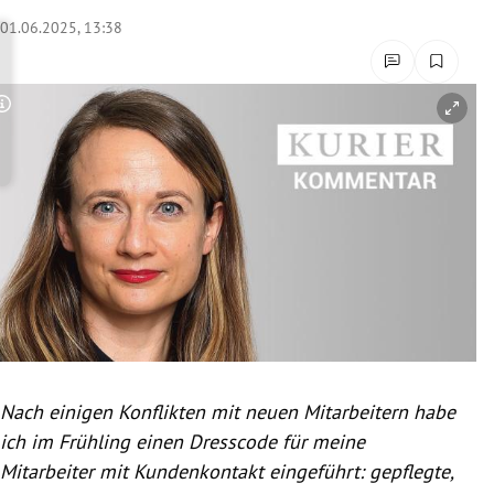
rreich Untermenü
01.06.2025, 13:38
rt Untermenü
Copyright-Hinweis öffnen/schließen
schaft Untermenü
s Untermenü
zeit Untermenü
undheit Untermenü
tur Untermenü
nung Untermenü
Nach einigen Konflikten mit neuen Mitarbeitern habe
ich im Frühling einen Dresscode für meine
lität Untermenü
Mitarbeiter mit Kundenkontakt eingeführt: gepflegte,