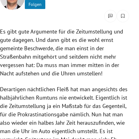
Folgen
rreich Untermenü
rt Untermenü
Es gibt gute Argumente für die Zeitumstellung und
schaft Untermenü
gute dagegen. Und dann gibt es die wohl ernst
gemeinte Beschwerde, die man einst in der
s Untermenü
Straßenbahn mitgehört und seitdem nicht mehr
vergessen hat: Da muss man immer mitten in der
zeit Untermenü
Nacht aufstehen und die Uhren umstellen!
undheit Untermenü
Derartigen nächtlichen Fleiß hat man angesichts des
tur Untermenü
halbjährlichen Rumtuns nie entwickelt. Eigentlich ist
die Zeitumstellung ja ein Maßstab für das Gegenteil,
nung Untermenü
für die Prokrastinationsgabe nämlich. Nun hat man
also wieder ein halbes Jahr Zeit herauszufinden, wie
lität Untermenü
man die Uhr im Auto eigentlich umstellt. Es ist