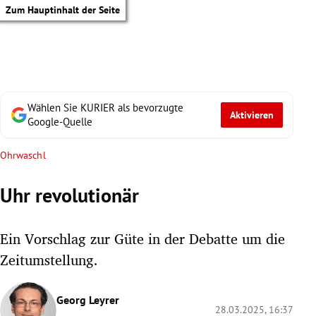
Zum Hauptinhalt der Seite
Wählen Sie KURIER als bevorzugte
Aktivieren
Google-Quelle
Ohrwaschl
Uhr revolutionär
Ein Vorschlag zur Güte in der Debatte um die
Zeitumstellung.
tik Untermenü
Georg Leyrer
28.03.2025, 16:37