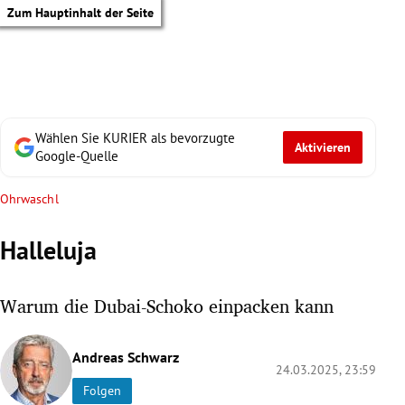
Zum Hauptinhalt der Seite
Wählen Sie KURIER als bevorzugte
Aktivieren
Google-Quelle
Ohrwaschl
Halleluja
Warum die Dubai-Schoko einpacken kann
Andreas Schwarz
24.03.2025, 23:59
tik Untermenü
Folgen