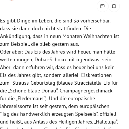
rreich Untermenü
rt Untermenü
Es gibt Dinge im Leben, die sind
so
vorhersehbar,
dass sie dann doch nicht stattfinden. Die
schaft Untermenü
Ankündigung, dass in neun Monaten Weihnachten ist
zum Beispiel, die blieb gestern aus.
s Untermenü
Oder aber: Das Eis des Jahres wird heuer, man hätte
wetten mögen, Dubai-Schoko mit irgendwas sein.
zeit Untermenü
Aber dann erfuhren wir, dass es heuer bei uns kein
Eis des Jahres gibt, sondern allerlei Eiskreationen
undheit Untermenü
zum Strauss-Geburtstag (blaues Stracciatella-Eis für
tur Untermenü
die „Schöne blaue Donau“, Champagnergeschmack
für die „Fledermaus“). Und die europäische
nung Untermenü
Jahreseissorte ist seit gestern, dem europäischen
"Tag des handwerklich erzeugten Speiseeis", offiziell
lität Untermenü
und heißt, aus Anlass des Heiligen Jahres, „Halleluja“.