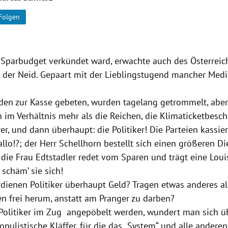
Folgen
 Sparbudget verkündet ward, erwachte auch des Österreich
: der Neid. Gepaart mit der Lieblingstugend mancher Medi
rden zur Kasse gebeten, wurden tagelang getrommelt, aber
n im Verhältnis mehr als die Reichen, die Klimaticketbesc
er, und dann überhaupt: die Politiker! Die Parteien kassie
allo!?; der Herr Schellhorn bestellt sich einen größeren D
 die Frau Edtstadler redet vom Sparen und trägt eine Loui
schäm’ sie sich!
erdienen Politiker überhaupt Geld? Tragen etwas anderes a
n frei herum, anstatt am Pranger zu darben?
olitiker im Zug angepöbelt werden, wundert man sich ü
ulistische Kläffer, für die das „System“ und alle anderen 