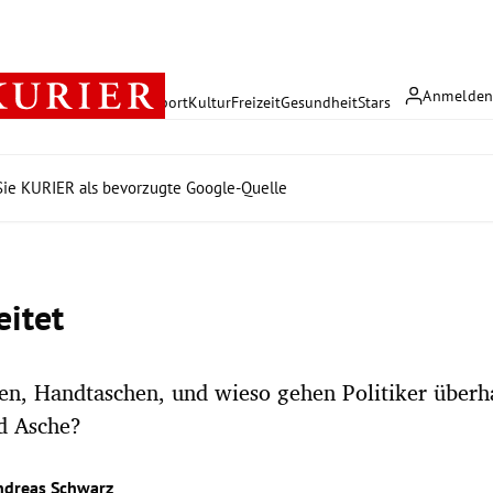
Anmelde
rreich
Politik
Wirtschaft
Sport
Kultur
Freizeit
Gesundheit
Stars
ie KURIER als bevorzugte Google-Quelle
eitet
n, Handtaschen, und wieso gehen Politiker überh
d Asche?
ndreas Schwarz