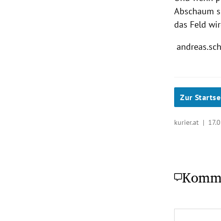
Abschaum si
das Feld wi
andreas.sch
Zur Startse
kurier.at |
17.0
Komm