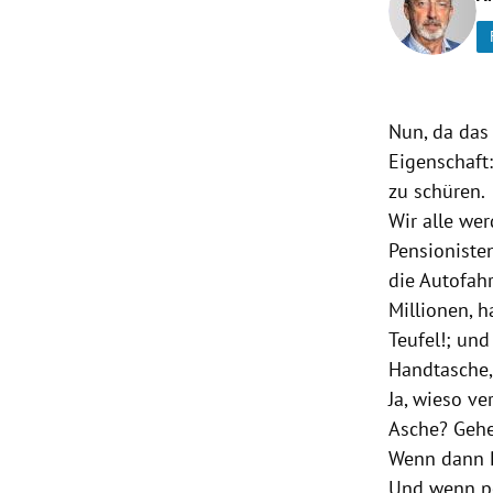
rt Untermenü
schaft Untermenü
Nun, da das
s Untermenü
Eigenschaft
zu schüren.
zeit Untermenü
Wir alle we
Pensioniste
undheit Untermenü
die Autofahr
Millionen, h
tur Untermenü
Teufel!; und
nung Untermenü
Handtasche, 
Ja, wieso v
lität Untermenü
Asche? Gehe
Wenn dann P
Und wenn pop