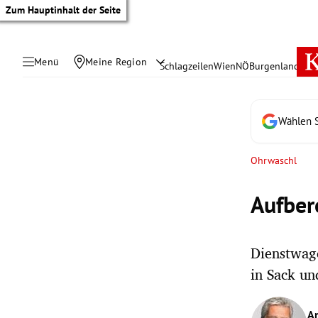
Zum Hauptinhalt der Seite
Menü
Meine Region
Schlagzeilen
Wien
NÖ
Burgenland
Öste
Wählen S
Ohrwaschl
Aufber
Dienstwage
in Sack un
tik Untermenü
rreich Untermenü
A