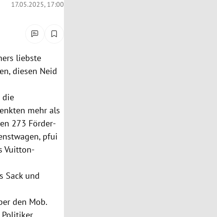
17.05.2025, 17:00
ers liebste
en, diesen Neid
 die
henkten mehr als
ren 273 Förder-
ienstwagen, pfui
s Vuitton-
ls Sack und
ber den Mob.
Politiker