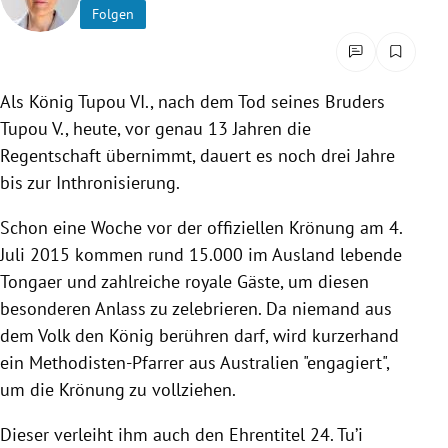
Folgen
rreich Untermenü
rt Untermenü
Als König Tupou VI., nach dem Tod seines Bruders
schaft Untermenü
Tupou V., heute, vor genau 13 Jahren die
Regentschaft übernimmt, dauert es noch drei Jahre
s Untermenü
bis zur Inthronisierung.
zeit Untermenü
Schon eine Woche vor der offiziellen Krönung am 4.
Juli 2015 kommen rund 15.000 im Ausland lebende
undheit Untermenü
Tongaer und zahlreiche royale Gäste, um diesen
besonderen Anlass zu zelebrieren. Da niemand aus
tur Untermenü
dem Volk den König berühren darf, wird kurzerhand
nung Untermenü
ein Methodisten-Pfarrer aus Australien "engagiert",
um die Krönung zu vollziehen.
lität Untermenü
Dieser verleiht ihm auch den Ehrentitel 24. Tu’i