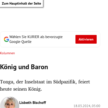
Zum Hauptinhalt der Seite
Wählen Sie KURIER als bevorzugte
Aktivieren
Google-Quelle
Kolumnen
König und Baron
Tonga, der Inselstaat im Südpazifik, feiert
heute seinen König.
tik Untermenü
Lisbeth Bischoff
18.03.2024, 05:00