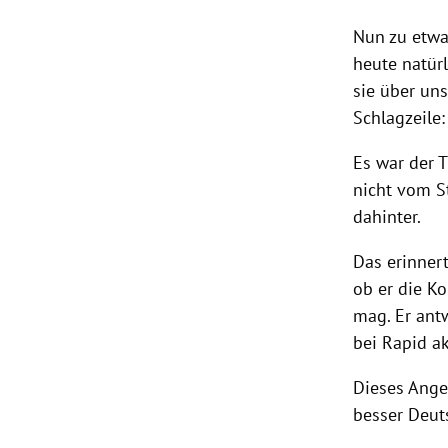
Nun zu etw
heute natürl
sie über un
Schlagzeile:
Es war der 
nicht vom S
dahinter.
Das erinner
ob er die K
mag. Er ant
bei Rapid a
Dieses Ange
besser Deuts