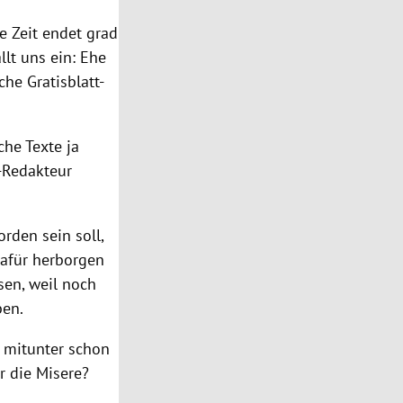
ie Zeit endet grad
llt uns ein: Ehe
he Gratisblatt-
che Texte ja
r-Redakteur
orden sein soll,
dafür herborgen
sen, weil noch
ben.
 mitunter schon
ür die
Misere
?