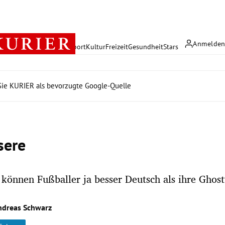
Anmelde
rreich
Politik
Wirtschaft
Sport
Kultur
Freizeit
Gesundheit
Stars
ie KURIER als bevorzugte Google-Quelle
sere
önnen Fußballer ja besser Deutsch als ihre Ghost
ndreas Schwarz