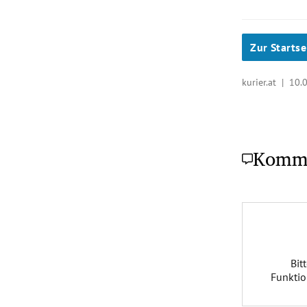
Zur Startse
kurier.at |
10.
Komm