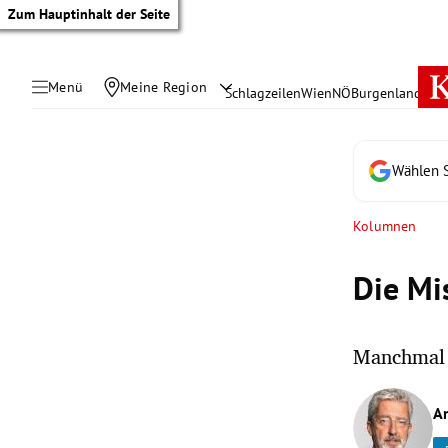
Zum Hauptinhalt der Seite
Menü
Meine Region
Schlagzeilen
Wien
NÖ
Burgenland
Öste
Wählen S
Kolumnen
Die Mi
Manchmal k
tik Untermenü
A
rreich Untermenü