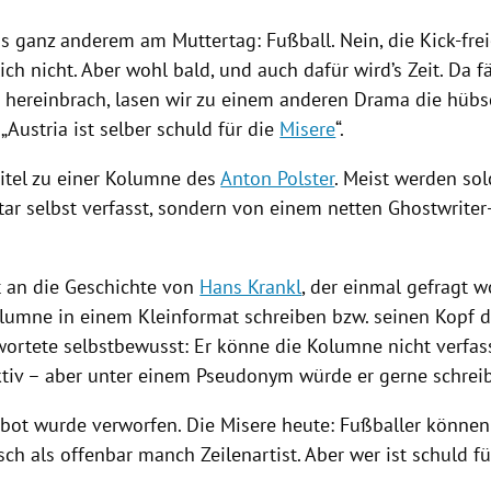
as ganz anderem am
Muttertag
: Fußball. Nein, die Kick-fre
ich nicht. Aber wohl bald, und auch dafür wird’s Zeit. Da fä
s hereinbrach, lasen wir zu einem anderen Drama die hübsc
 „
Austria
ist selber schuld für die
Misere
“.
Titel zu einer Kolumne des
Anton Polster
. Meist werden sol
tar selbst verfasst, sondern von einem netten Ghostwrite
t an die Geschichte von
Hans Krankl
, der einmal gefragt w
olumne in einem Kleinformat schreiben bzw. seinen Kopf 
wortete selbstbewusst: Er könne die Kolumne nicht verfas
ktiv – aber unter einem Pseudonym würde er gerne schrei
bot wurde verworfen. Die
Misere
heute: Fußballer können
ch als offenbar manch Zeilenartist. Aber wer ist schuld f