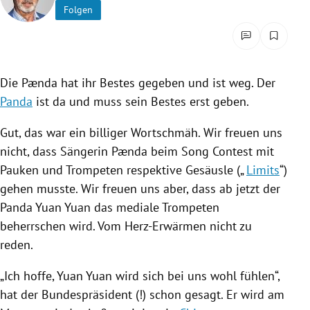
Folgen
rreich Untermenü
rt Untermenü
schaft Untermenü
Die Pænda hat ihr Bestes gegeben und ist weg. Der
Panda
ist da und muss sein Bestes erst geben.
s Untermenü
Gut, das war ein billiger
Wortschmäh
. Wir freuen uns
zeit Untermenü
nicht, dass Sängerin Pænda beim Song Contest mit
Pauken und Trompeten respektive Gesäusle („
Limits
“)
undheit Untermenü
gehen musste. Wir freuen uns aber, dass ab jetzt der
Panda
Yuan Yuan das mediale Trompeten
tur Untermenü
beherrschen wird. Vom Herz-Erwärmen nicht zu
reden.
nung Untermenü
„Ich hoffe, Yuan Yuan wird sich bei uns wohl fühlen“,
lität Untermenü
hat der Bundespräsident (!) schon gesagt. Er wird am