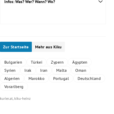
Infos: Was? Wer? Wann? Wo?
Zur Startseite
Mehr aus Kiku
Bulgarien
Türkei
Zypern
Ägypten
Syrien
Irak
Iran
Malta
Oman
Algerien
Marokko
Portugal
Deutschland
Vorarlberg
kurier.at, kiku-heinz