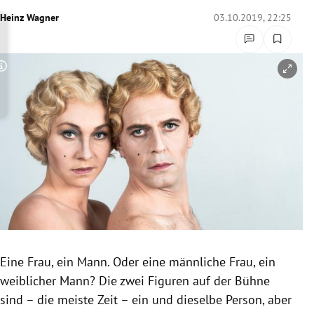
rreich Untermenü
Heinz Wagner
03.10.2019, 22:25
rt Untermenü
Copyright-Hinweis öffnen/schließen
schaft Untermenü
s Untermenü
zeit Untermenü
undheit Untermenü
tur Untermenü
nung Untermenü
Eine Frau, ein Mann. Oder eine männliche Frau, ein
weiblicher Mann? Die zwei Figuren auf der Bühne
lität Untermenü
sind – die meiste Zeit – ein und dieselbe Person, aber