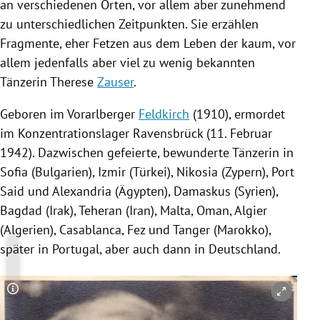
an verschiedenen Orten, vor allem aber zunehmend
zu unterschiedlichen Zeitpunkten. Sie erzählen
Fragmente, eher Fetzen aus dem Leben der kaum, vor
allem jedenfalls aber viel zu wenig bekannten
Tänzerin Therese
Zauser
.
Geboren im Vorarlberger
Feldkirch
(1910), ermordet
im Konzentrationslager
Ravensbrück
(11. Februar
1942). Dazwischen gefeierte, bewunderte Tänzerin in
Sofia
(
Bulgarien
), Izmir (
Türkei
),
Nikosia
(
Zypern
),
Port
Said
und Alexandria (
Ägypten
),
Damaskus
(
Syrien
),
Bagdad
(
Irak
),
Teheran
(
Iran
),
Malta
,
Oman
,
Algier
(
Algerien
),
Casablanca
, Fez und Tanger (
Marokko
),
später in
Portugal
, aber auch dann in
Deutschland
.
Copyright-Hinweis öffnen/schließen