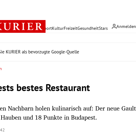
Anmelde
rreich
Politik
Wirtschaft
Sport
Kultur
Freizeit
Gesundheit
Stars
ie KURIER als bevorzugte Google-Quelle
n
sts bestes Restaurant
hen Nachbarn holen kulinarisch auf: Der neue Gault
 Hauben und 18 Punkte in Budapest.
:42