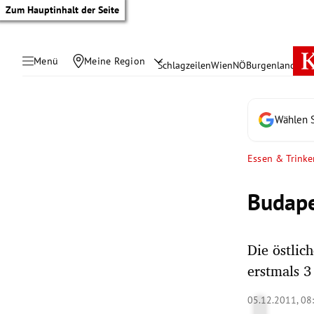
Zum Hauptinhalt der Seite
Menü
Meine Region
Schlagzeilen
Wien
NÖ
Burgenland
Öste
Wählen S
Essen & Trinke
Budape
Die östlic
erstmals 3
tik Untermenü
05.12.2011, 08
rreich Untermenü