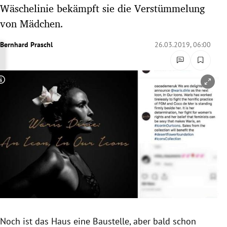
Wäschelinie bekämpft sie die Verstümmelung
rreich Untermenü
von Mädchen.
rt Untermenü
Bernhard Praschl
26.03.2019, 06:00
schaft Untermenü
s Untermenü
Copyright-Hinweis öffnen/schließen
zeit Untermenü
undheit Untermenü
tur Untermenü
nung Untermenü
lität Untermenü
Noch ist das Haus eine Baustelle, aber bald schon