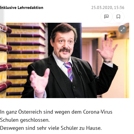
rreich Untermenü
Inklusive Lehrredaktion
25.03.2020, 15:36
rt Untermenü
Copyright-Hinweis öffnen/schließen
schaft Untermenü
s Untermenü
zeit Untermenü
undheit Untermenü
tur Untermenü
nung Untermenü
In ganz
Österreich
sind wegen dem Corona-Virus
Schulen geschlossen.
lität Untermenü
Deswegen sind sehr viele Schüler zu Hause.