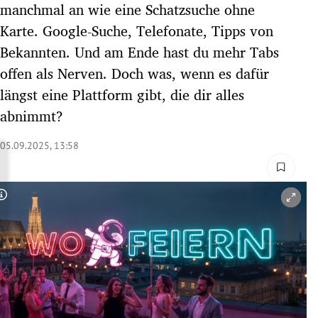
manchmal an wie eine Schatzsuche ohne
rreich Untermenü
Karte. Google-Suche, Telefonate, Tipps von
Bekannten. Und am Ende hast du mehr Tabs
rt Untermenü
offen als Nerven. Doch was, wenn es dafür
schaft Untermenü
längst eine Plattform gibt, die dir alles
abnimmt?
s Untermenü
05.09.2025, 13:58
zeit Untermenü
undheit Untermenü
Copyright-Hinweis öffnen/schließen
tur Untermenü
nung Untermenü
lität Untermenü