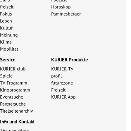
freizeit
Horoskop
Fokus
Pammesberger
Leben
Kultur
Meinung
Klima
Mobilität
Service
KURIER Produkte
KURIER club
KURIER TV
Spiele
profil
TV-Programm
futurezone
Kinoprogramm
Freizeit
Eventsuche
KURIER App
Partnersuche
Titelseitenarchiv
Info und Kontakt
Abo verwalten