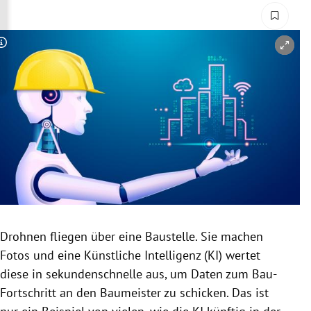
rreich Untermenü
rt Untermenü
Copyright-Hinweis öffnen/schließen
schaft Untermenü
s Untermenü
zeit Untermenü
undheit Untermenü
tur Untermenü
Drohnen fliegen über eine Baustelle. Sie machen
nung Untermenü
Fotos und eine Künstliche Intelligenz (KI) wertet
diese in sekundenschnelle aus, um Daten zum Bau-
lität Untermenü
Fortschritt an den Baumeister zu schicken. Das ist