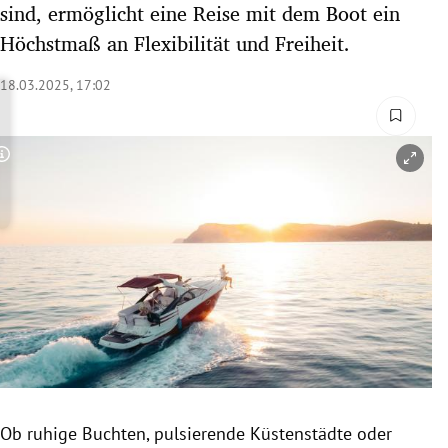
sind, ermöglicht eine Reise mit dem Boot ein
rreich Untermenü
Höchstmaß an Flexibilität und Freiheit.
rt Untermenü
18.03.2025, 17:02
schaft Untermenü
Copyright-Hinweis öffnen/schließen
s Untermenü
zeit Untermenü
undheit Untermenü
tur Untermenü
nung Untermenü
lität Untermenü
Ob ruhige Buchten, pulsierende Küstenstädte oder