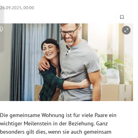
rreich Untermenü
26.09.2025, 00:00
rt Untermenü
Copyright-Hinweis öffnen/schließen
schaft Untermenü
s Untermenü
zeit Untermenü
undheit Untermenü
tur Untermenü
nung Untermenü
Die gemeinsame Wohnung ist für viele Paare ein
wichtiger Meilenstein in der Beziehung. Ganz
lität Untermenü
besonders gilt dies, wenn sie auch gemeinsam