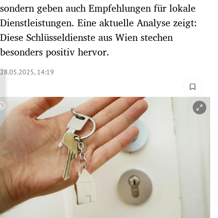
sondern geben auch Empfehlungen für lokale
rreich Untermenü
Dienstleistungen. Eine aktuelle Analyse zeigt:
rt Untermenü
Diese Schlüsseldienste aus Wien stechen
besonders positiv hervor.
schaft Untermenü
28.05.2025, 14:19
s Untermenü
zeit Untermenü
Copyright-Hinweis öffnen/schließen
undheit Untermenü
tur Untermenü
nung Untermenü
lität Untermenü