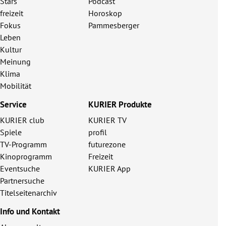
Stars
Podcast
freizeit
Horoskop
Fokus
Pammesberger
Leben
Kultur
Meinung
Klima
Mobilität
Service
KURIER Produkte
KURIER club
KURIER TV
Spiele
profil
TV-Programm
futurezone
Kinoprogramm
Freizeit
Eventsuche
KURIER App
Partnersuche
Titelseitenarchiv
Info und Kontakt