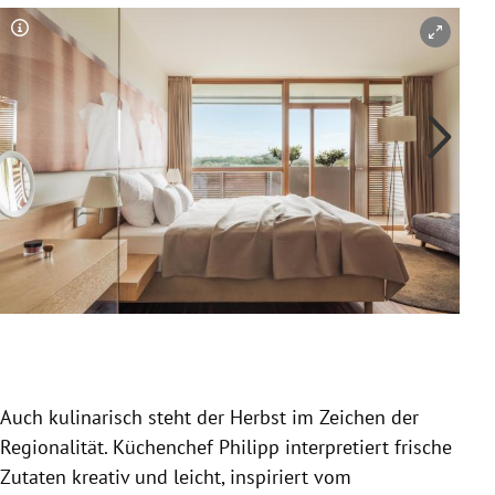
Copyright-Hinweis öffnen/schließen
Co
Slide 1 von 2
Auch kulinarisch steht der Herbst im Zeichen der
Regionalität. Küchenchef Philipp interpretiert frische
Zutaten kreativ und leicht, inspiriert vom