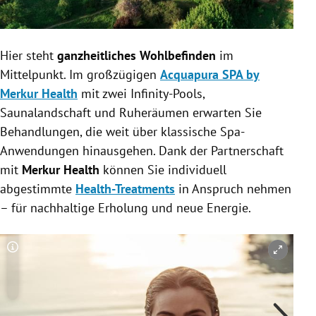
Hier steht
ganzheitliches Wohlbefinden
im
Mittelpunkt. Im großzügigen
Acquapura SPA by
Merkur Health
mit zwei Infinity-Pools,
Saunalandschaft und Ruheräumen erwarten Sie
Behandlungen, die weit über klassische Spa-
Anwendungen hinausgehen. Dank der Partnerschaft
mit
Merkur Health
können Sie individuell
abgestimmte
Health-Treatments
in Anspruch nehmen
– für nachhaltige Erholung und neue Energie.
Copyright-Hinweis öffnen/schließen
Co