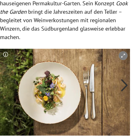
hauseigenen Permakultur-Garten. Sein Konzept
Cook
the Garden
bringt die Jahreszeiten auf den Teller –
begleitet von Weinverkostungen mit regionalen
Winzern, die das Südburgenland glasweise erlebbar
machen.
Copyright-Hinweis öffnen/schließen
Co