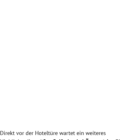
Slide 1 von 4
Direkt vor der Hoteltüre wartet ein weiteres