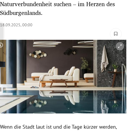
Naturverbundenheit suchen – im Herzen des
rreich Untermenü
Südburgenlands.
rt Untermenü
18.09.2025, 00:00
schaft Untermenü
Copyright-Hinweis öffnen/schließen
s Untermenü
zeit Untermenü
undheit Untermenü
tur Untermenü
nung Untermenü
lität Untermenü
Wenn die Stadt laut ist und die Tage kürzer werden,