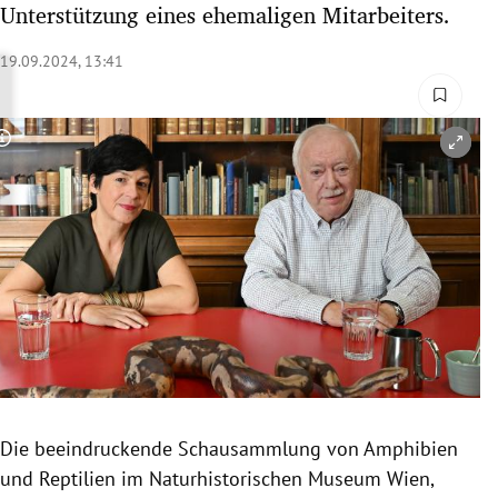
Unterstützung eines ehemaligen Mitarbeiters.
rreich Untermenü
19.09.2024, 13:41
rt Untermenü
schaft Untermenü
Copyright-Hinweis öffnen/schließen
s Untermenü
zeit Untermenü
undheit Untermenü
tur Untermenü
nung Untermenü
Die beeindruckende Schausammlung von Amphibien
lität Untermenü
und Reptilien im Naturhistorischen Museum Wien,