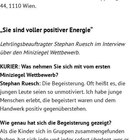
Wie
44, 1110 Wien.
Slide 1 von 4
„Sie sind voller positiver Energie“
Lehrlingsbeauftragter Stephan Ruesch im Interview
über den Miniziegel Wettbewerb.
KURIER: Was nehmen Sie sich mit vom ersten
Miniziegel Wettbewerb?
Stephan Ruesch:
Die Begeisterung. Oft heißt es, die
jungen Leute seien so unmotiviert. Ich habe junge
Menschen erlebt, die begeistert waren und dem
Handwerk positiv gegenüberstehen.
Wie genau hat sich die Begeisterung gezeigt?
Als die Kinder sich in Gruppen zusammengefunden
haben, hat sich jede und jeder sofort überlegt, wer er