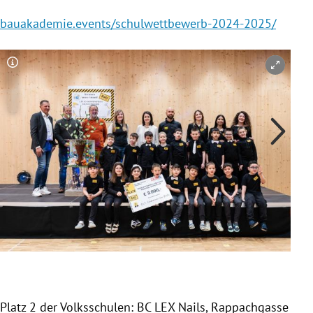
bauakademie.events/schulwettbewerb-2024-2025/
Copyright-Hinweis öffnen/schließen
Co
Plat
Platz 2 der Volksschulen: BC LEX Nails, Rappachgasse