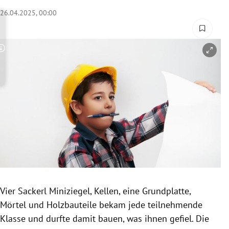
rreich Untermenü
26.04.2025, 00:00
rt Untermenü
Copyright-Hinweis öffnen/schließen
schaft Untermenü
s Untermenü
zeit Untermenü
undheit Untermenü
tur Untermenü
nung Untermenü
Vier Sackerl Miniziegel, Kellen, eine Grundplatte,
Mörtel und Holzbauteile bekam jede teilnehmende
lität Untermenü
Klasse und durfte damit bauen, was ihnen gefiel. Die