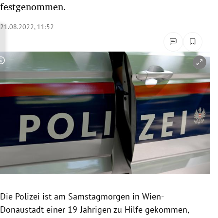
festgenommen.
rreich Untermenü
21.08.2022, 11:52
rt Untermenü
schaft Untermenü
Copyright-Hinweis öffnen/schließen
s Untermenü
zeit Untermenü
undheit Untermenü
tur Untermenü
nung Untermenü
Die Polizei ist am Samstagmorgen in Wien-
lität Untermenü
Donaustadt einer 19-Jährigen zu Hilfe gekommen,